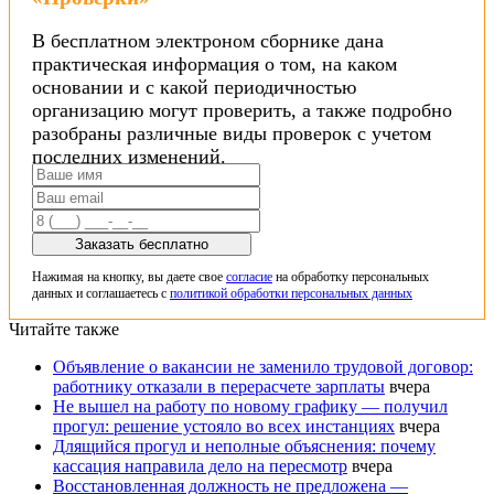
В бесплатном электроном сборнике дана
практическая информация о том, на каком
основании и с какой периодичностью
организацию могут проверить, а также подробно
разобраны различные виды проверок с учетом
последних изменений.
Заказать бесплатно
Нажимая на кнопку, вы даете свое
согласие
на обработку персональных
данных и соглашаетесь с
политикой обработки персональных данных
Читайте также
Объявление о вакансии не заменило трудовой договор:
работнику отказали в перерасчете зарплаты
вчера
Не вышел на работу по новому графику — получил
прогул: решение устояло во всех инстанциях
вчера
Длящийся прогул и неполные объяснения: почему
кассация направила дело на пересмотр
вчера
Восстановленная должность не предложена —