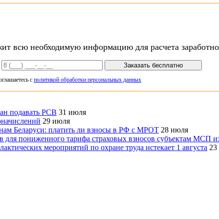
ит всю необходимую информацию для расчета заработно
Заказать бесплатно
оглашаетесь с
политикой обработки персональных данных
зан подавать РСВ
31 июля
оначислений
29 июля
онам Беларуси: платить ли взносы в РФ с МРОТ
28 июля
ов для пониженного тарифа страховых взносов субъектам МСП и
актических мероприятий по охране труда истекает 1 августа
23