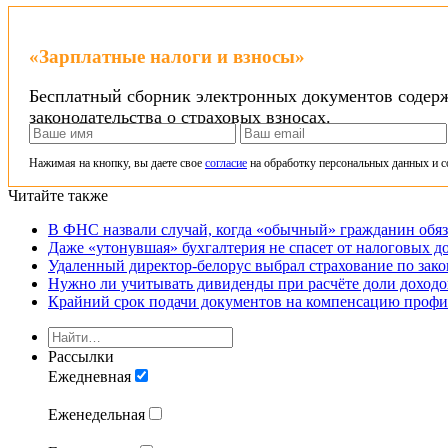
«Зарплатные налоги и взносы»
Бесплатный сборник электронных документов содерж
законодательства о страховых взносах.
Нажимая на кнопку, вы даете свое
согласие
на обработку персональных данных и с
Читайте также
В ФНС назвали случай, когда «обычный» гражданин обя
Даже «утонувшая» бухгалтерия не спасет от налоговых д
Удаленный директор-белорус выбрал страхование по зак
Нужно ли учитывать дивиденды при расчёте доли доход
Крайний срок подачи документов на компенсацию профил
Рассылки
Ежедневная
Еженедельная