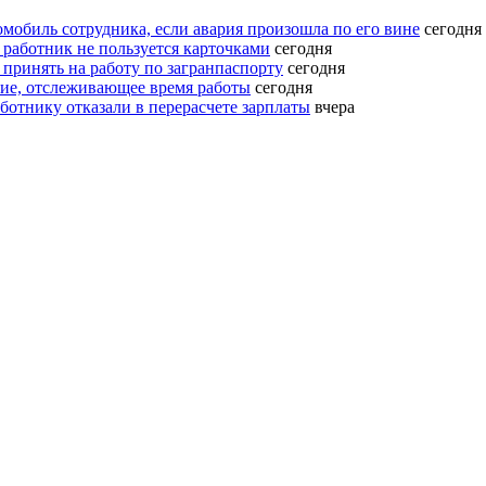
омобиль сотрудника, если авария произошла по его вине
сегодня
 работник не пользуется карточками
сегодня
 принять на работу по загранпаспорту
сегодня
ение, отслеживающее время работы
сегодня
ботнику отказали в перерасчете зарплаты
вчера