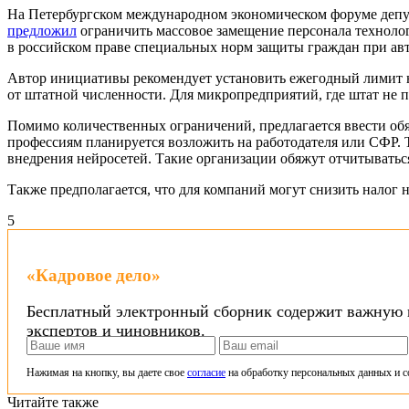
На Петербургском международном экономическом форуме депут
предложил
ограничить массовое замещение персонала техноло
в российском праве специальных норм защиты граждан при ав
Автор инициативы рекомендует установить ежегодный лимит н
от штатной численности. Для микропредприятий, где штат не 
Помимо количественных ограничений, предлагается ввести об
профессиям планируется возложить на работодателя или СФР. 
внедрения нейросетей. Такие организации обяжут отчитываться
Также предполагается, что для компаний могут снизить налог
5
«Кадровое дело»
Бесплатный электронный сборник содержит важную и
экспертов и чиновников.
Нажимая на кнопку, вы даете свое
согласие
на обработку персональных данных и с
Читайте также