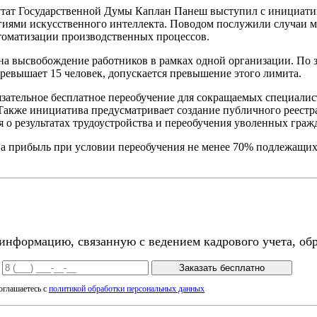
ат Государственной Думы Каплан Панеш выступил с инициативо
гиями искусственного интеллекта. Поводом послужили случаи 
томатизации производственных процессов.
а высвобождение работников в рамках одной организации. По 
превышает 15 человек, допускается превышение этого лимита.
язательное бесплатное переобучение для сокращаемых специали
Также инициатива предусматривает создание публичного реестр
 о результатах трудоустройства и переобучения уволенных граж
 на прибыль при условии переобучения не менее 70% подлежащи
нформацию, связанную с ведением кадрового учета, обр
Заказать бесплатно
оглашаетесь с
политикой обработки персональных данных