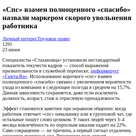
«Спс» взамен полноценного «спасибо»
назвали маркером скорого увольнения
работника
Личный интерес
Трудовое право
1291
23 июня
Специалисты «Стахановца» установили нестандартный
показатель текучести кадров — способ выражения
признательности в служебной переписке,
информирует
«Газета.Ru»
. Использование короткого «спс» взамен
полноценного «спасибо» связано с увеличением вероятности
ухода из компании в следующие полгода в среднем на 15,7%.
Данная зависимость сохраняется, даже если исключить
должность, возраст, стаж и отраслевую принадлежность.
Эффект становится заметнее при неравном общении: когда
работник отвечает «спс» начальнику или в групповой чат, где
остальные пишут слово целиком. У таких людей через 3–4
месяца вовлечённость по опросным шкалам падает на 22%.
Само сокращение — не причина, а первый сигнал отдаления,
экономии душевных сил. Решающую роль играет