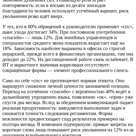
повторяемость: если в восьми из десяти эпизодов
благодарности человек использует усечённый вариант, риск
увольнения резко идёт вверх.
У тех, кто в 80% обращений к руководителю применяет «спс»,
шанс ухода достигает 34%. При постоянном употреблении
«спасибо» — лишь 12%. Для линейных управленцев и
специалистов среднего звена показатель вырастает ещё на
18%. Зависимость наиболее выражена в офисах со строгой
иерархией, прежде всего в финансовых организациях, там она
доходит до 22%. На дистанционной работе связь ослабевает. В
ИТ и маркетинге значимая корреляция отсутствует:
сокращённые формы — элемент профессионального сленга.
Само по себе «спс» не противоречит нормам этикета. Оно
маркирует снижение личной ценности занимаемой позиции.
Переход на усечённое «спасибо» с вероятностью 40% ведёт к
дальнейшему упрощению языка, появлению «ок», «прив» уже
спустя два месяца. Вслед за обеднением коммуникаций падает
реальная продуктивность: замедляется выполнение задач и
снижается точность следования регламентам. Форма
вежливости предвосхищает спад результатов примерно на
полтора месяца. В компании подчеркнули: прямые запреты на
короткие слова лишь повышают риск увольнения на 12% из-за
ощущения всеобъемлющего контроля.