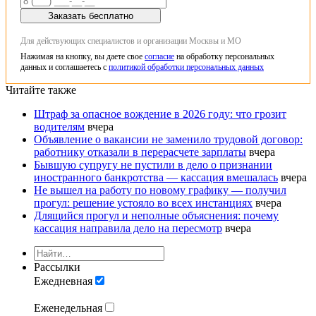
Заказать бесплатно
Для действующих специалистов и организации Москвы и МО
Нажимая на кнопку, вы даете свое
согласие
на обработку персональных
данных и соглашаетесь с
политикой обработки персональных данных
Читайте также
Штраф за опасное вождение в 2026 году: что грозит
водителям
вчера
Объявление о вакансии не заменило трудовой договор:
работнику отказали в перерасчете зарплаты
вчера
Бывшую супругу не пустили в дело о признании
иностранного банкротства — кассация вмешалась
вчера
Не вышел на работу по новому графику — получил
прогул: решение устояло во всех инстанциях
вчера
Длящийся прогул и неполные объяснения: почему
кассация направила дело на пересмотр
вчера
Рассылки
Ежедневная
Еженедельная