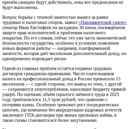
причём санкции будут действовать, пока все предписания не
будут выполнены.
Вопрос борьбы с теневой занятостью вышел за рамки
трудовых и налоговых споров, заявил
«Парламентской газете»
сенатор Иван Евстифеев на заседании 30 июня, посвящённом
защите прав исполнителей и проблемам налогового
покрытия. По его словам, сейчас это уже часть экономической
безопасности государства, особенно в условиях появления
новых форматов работы — например, платформенной
занятости, которая даёт миллионам дополнительный доход, но
одновременно порождает риски.
Одной из главных проблем остаётся подмена трудовых
договоров гражданско-правовыми. Число плательщиков
налога на профессиональный доход в России превысило 15
миллионов — с одной стороны, это вывод из тени, с другой
— сохраняются злоупотребления, наносящие бюджету прямой
ущерб. По оценкам, объём скрытого заёмного труда в 2025
году приблизился к 11,5 трлн рублей, что сравнимо с
потерями казны. Особенно тревожит рост посреднических
цепочек, где компании без аккредитации кадровых агентств
заключают ГПХ-договоры при явных признаках найма, и
такие схемы становятся всё более запутанными.