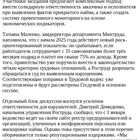
Участники заседания предлагают комплексный подход:
ввести солидарную ответственность заказчика и исполнителя
при выявлении фактов прикрытого найма, а также создать
систему превентивного мониторинга на основе
экономических индикаторов.
Татьяна Маленко, замдиректора департамента Минтруда,
напомнила, что с начала 2025 года действует новый риск-
ориентированный показатель: он срабатывает, если
работодатель сотрудничает с 35 самозанятыми более трёх
месяцев подряд и платит им свыше 75% их дохода. Кроме
того, правительство уже поручило внести в законодательство
чёткие критерии трудовых отношений, а Роструду разрешить
обращаться в суд по выявленным нарушениям.
Соответствующие поправки в Трудовой кодекс уже
подготовлены и будут рассмотрены Госдумой в осеннюю
сессию.
Отдельный блок дискуссии коснулся усиления
ответственности для нарушителей. Дмитрий Демиденко,
начальник управления Роструда, сообщил, что с 1 января
ведомство ведёт на своём сайте реестр предпринимателей и
организаций, уличенных в неоформлении персонала или
маскировке найма. Однако пока присутствие в этом перечне
оборачивается только репутационными издержками. «Мы