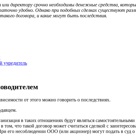
ии или директору срочно необходимы денежные средства, которы
статочно удобно. Однако при подобных сделках существуют ра
акого договора, и какие могут быть последствия.
м
й учредитель
ководителем
ависимости от этого можно говорить о последствиях.
одавцем.
анизация в таких отношениях будут являться самостоятельными с
о в том, что такой договор может считаться сделкой с заинтер
ри его несоблюдении ООО (или акционер) могут подать в суд о