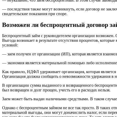
— неуказание, что заем беспроцентный. В этом случае займодав
— последствия также могут возникнуть, если договор не заклю
свидетельские показания при споре.
Возможен ли беспроцентный договор за
Беспроцентный займ с руководителем организации возможен. О
Выгода возникает в результате отсутствия процентов, которые 
условий:
— заем получен от организации (ИП), которая является взаим
— экономия является материальной помощью либо исполнением в
Как правило, НДФЛ удерживает организация, которая является 
Организация должна сообщить о невозможности удержания в н
В организации сумма выданного и возвращенного беспроцентного 
был возвращен и долг прощен, учесть его в расходах нельзя.
Заем может быть выдан наличными средствами. В таком случае 
Однако с беспроцентным займом не все так просто. В таких о
материальной выгоды, они могут доначислить налог, если пе