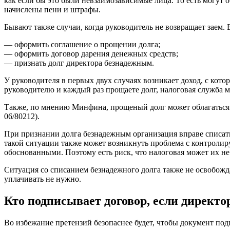
как если бы это были невзаимозависимые лица. То есть могут 
начислены пени и штрафы.
Бывают также случаи, когда руководитель не возвращает заем.
— оформить соглашение о прощении долга;
— оформить договор дарения денежных средств;
— признать долг директора безнадежным.
У руководителя в первых двух случаях возникает доход, с ко
руководителю и каждый раз прощаете долг, налоговая служба 
Также, по мнению Минфина, прощеный долг может облагаться ст
06/80212).
При признании долга безнадежным организация вправе списать
такой ситуации также может возникнуть проблема с контролир
обоснованными. Поэтому есть риск, что налоговая может их не
Ситуация со списанием безнадежного долга также не освобожд
уплачивать не нужно.
Кто подписывает договор, если директ
Во избежание претензий безопаснее будет, чтобы документ под