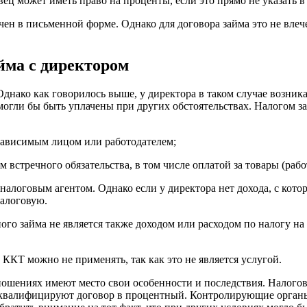
ец может иметь право на проценты, если это прямо не указать в
чен в письменной форме. Однако для договора займа это не влеч
йма с директором
днако как говорилось выше, у директора в таком случае возник
могли бы быть уплачены при других обстоятельствах. Налогом заем
озависимым лицом или работодателем;
стречного обязательства, в том числе оплатой за товары (работ
налоговым агентом. Однако если у директора нет дохода, с котор
алоговую.
займа не является также доходом или расходом по налогу на приб
ККТ можно не применять, так как это не является услугой.
тношениях имеют место свои особенности и последствия. Налого
реквалифицируют договор в процентный. Контролирующие органы