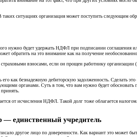
обратить внимание на тот факт, что при других условиях могло 
 В таких ситуациях организация может поступить следующим обр
торого нужно будет удержать НДФЛ при подписании соглашения и
может обратить на это внимание как на получение необоснованн
раховыми взносами, если он прощен работнику организации (Пис
 его как безнадежную дебиторскую задолженность. Сделать это 
ующими органами. Суть в том, что вам нужно будет обосновать 
 принять.
ается от исчисления НДФЛ. Такой долг тоже облагается налогом.
ор — единственный учредитель
писало другое лицо по доверенности. Как вариант это может быть