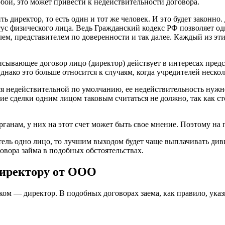
обой, это может привести к недействительности договора.
ь директор, то есть один и тот же человек. И это будет законно.
атус физического лица. Ведь Гражданский кодекс РФ позволяет 
ем, представителем по доверенности и так далее. Каждый из эт
сывающее договор лицо (директор) действует в интересах предст
нако это больше относится к случаям, когда учредителей нескол
ется недействительной по умолчанию, ее недействительность нуж
ение сделки одним лицом таковым считаться не должно, так как 
анам, у них на этот счет может быть свое мнение. Поэтому на 
тель одно лицо, то лучшим выходом будет чаще выплачивать диви
овора займа в подобных обстоятельствах.
директору от ООО
иком — директор. В подобных договорах заема, как правило, ук