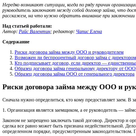
Нередко возникают ситуации, когда по ряду причин организац
руководитель заключают между собой договор займа, что до
расскажем, на что нужно обратить внимание при заключении т
Над статьей работали:
Автор:
Райс Валентин
;
редактор:
Чапис Елена
Содержание
Риски договора займа между ООО и руководителем
Возможен ли беспроцентный договор займа с директоро
Кто подписывает договор, если директор — единственны
Образец договора займа генеральному директору от ООО
Образец договора займа ООО от генерального директора
Риски договора займа между ООО и ру
Сначала нужно определиться, кто кому предоставляет заем. В з
1. Организация является заемщиком, а ее руководитель — займ
Законом не запрещено заключать такой договор. Директор и орг
сделка все равно может быть признана недействительной. Дел
определенном порядке, предусмотренным законодательством. П