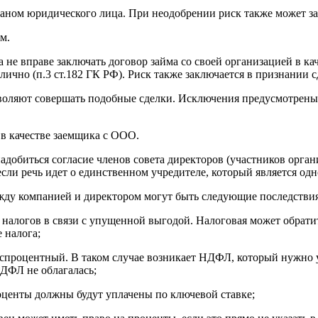
аном юридического лица. При неодобрении риск также может за
м.
 не вправе заключать договор займа со своей организацией в ка
лично (п.3 ст.182 ГК РФ). Риск также заключается в признании 
воляют совершать подобные сделки. Исключения предусмотрены д
в качестве заемщика с ООО.
добиться согласие членов совета директоров (участников органи
сли речь идет о единственном учредителе, который является од
жду компанией и директором могут быть следующие последствия
логов в связи с упущенной выгодой. Налоговая может обратить
 налога;
спроцентный. В таком случае возникает НДФЛ, который нужно уп
НДФЛ не облагалась;
роценты должны будут уплачены по ключевой ставке;