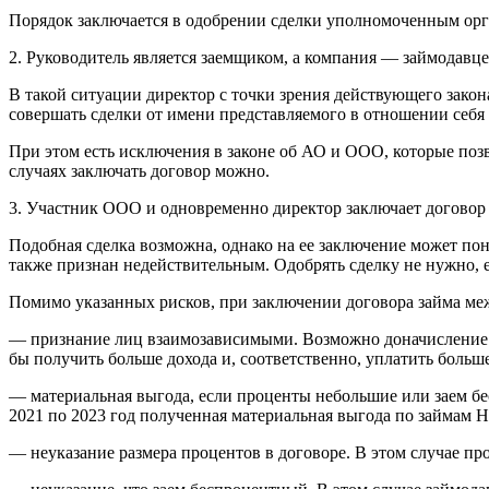
Порядок заключается в одобрении сделки уполномоченным орг
2. Руководитель является заемщиком, а компания — займодавце
В такой ситуации директор с точки зрения действующего закона
совершать сделки от имени представляемого в отношении себя 
При этом есть исключения в законе об АО и ООО, которые поз
случаях заключать договор можно.
3. Участник ООО и одновременно директор заключает договор 
Подобная сделка возможна, однако на ее заключение может пона
также признан недействительным. Одобрять сделку не нужно, е
Помимо указанных рисков, при заключении договора займа ме
— признание лиц взаимозависимыми. Возможно доначисление на
бы получить больше дохода и, соответственно, уплатить больше
— материальная выгода, если проценты небольшие или заем бе
2021 по 2023 год полученная материальная выгода по займам 
— неуказание размера процентов в договоре. В этом случае п