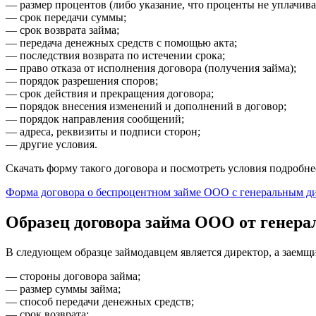
— размер процентов (либо указание, что проценты не уплачива
— срок передачи суммы;
— срок возврата займа;
— передача денежных средств с помощью акта;
— последствия возврата по истечении срока;
— право отказа от исполнения договора (получения займа);
— порядок разрешения споров;
— срок действия и прекращения договора;
— порядок внесения изменений и дополнений в договор;
— порядок направления сообщений;
— адреса, реквизиты и подписи сторон;
— другие условия.
Скачать форму такого договора и посмотреть условия подробне
Форма договора о беспроцентном займе ООО с генеральным д
Образец договора займа ООО от генера
В следующем образце займодавцем является директор, а заемщи
— стороны договора займа;
— размер суммы займа;
— способ передачи денежных средств;
— срок возврата;