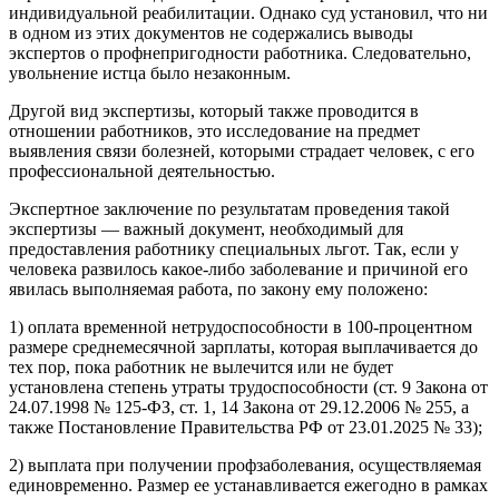
индивидуальной реабилитации. Однако суд установил, что ни
в одном из этих документов не содержались выводы
экспертов о профнепригодности работника. Следовательно,
увольнение истца было незаконным.
Другой вид экспертизы, который также проводится в
отношении работников, это исследование на предмет
выявления связи болезней, которыми страдает человек, с его
профессиональной деятельностью.
Экспертное заключение по результатам проведения такой
экспертизы — важный документ, необходимый для
предоставления работнику специальных льгот. Так, если у
человека развилось какое-либо заболевание и причиной его
явилась выполняемая работа, по закону ему положено:
1) оплата временной нетрудоспособности в 100-процентном
размере среднемесячной зарплаты, которая выплачивается до
тех пор, пока работник не вылечится или не будет
установлена степень утраты трудоспособности (ст. 9 Закона от
24.07.1998 № 125-ФЗ, ст. 1, 14 Закона от 29.12.2006 № 255, а
также Постановление Правительства РФ от 23.01.2025 № 33);
2) выплата при получении профзаболевания, осуществляемая
единовременно. Размер ее устанавливается ежегодно в рамках