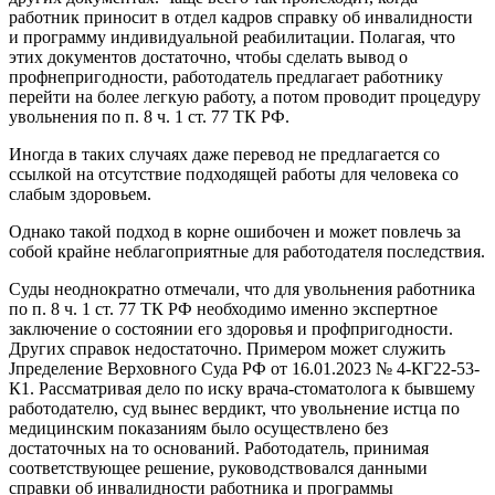
работник приносит в отдел кадров справку об инвалидности
и программу индивидуальной реабилитации. Полагая, что
этих документов достаточно, чтобы сделать вывод о
профнепригодности, работодатель предлагает работнику
перейти на более легкую работу, а потом проводит процедуру
увольнения по п. 8 ч. 1 ст. 77 ТК РФ.
Иногда в таких случаях даже перевод не предлагается со
ссылкой на отсутствие подходящей работы для человека со
слабым здоровьем.
Однако такой подход в корне ошибочен и может повлечь за
собой крайне неблагоприятные для работодателя последствия.
Суды неоднократно отмечали, что для увольнения работника
по п. 8 ч. 1 ст. 77 ТК РФ необходимо именно экспертное
заключение о состоянии его здоровья и профпригодности.
Других справок недостаточно. Примером может служить
Jпределение Верховного Суда РФ от 16.01.2023 № 4-КГ22-53-
К1. Рассматривая дело по иску врача-стоматолога к бывшему
работодателю, суд вынес вердикт, что увольнение истца по
медицинским показаниям было осуществлено без
достаточных на то оснований. Работодатель, принимая
соответствующее решение, руководствовался данными
справки об инвалидности работника и программы