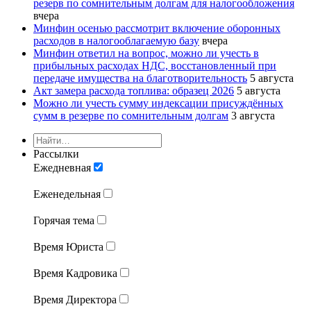
резерв по сомнительным долгам для налогообложения
вчера
Минфин осенью рассмотрит включение оборонных
расходов в налогооблагаемую базу
вчера
Минфин ответил на вопрос, можно ли учесть в
прибыльных расходах НДС, восстановленный при
передаче имущества на благотворительность
5 августа
Акт замера расхода топлива: образец 2026
5 августа
Можно ли учесть сумму индексации присуждённых
сумм в резерве по сомнительным долгам
3 августа
Рассылки
Ежедневная
Еженедельная
Горячая тема
Время Юриста
Время Кадровика
Время Директора