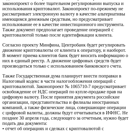
законопроект о более тщательном регулировании выпуска и
использования криптовалют. Законопроект по-прежнему не
рассматривает электронную валюту в качестве альтернативы
имеющимся денежным средствам, но предусматривает
использование ее в качестве инвестиционного инструмента.
Также документ предполагает проведение операцией с
криптовалютой только после идентификации клиента.
Согласно проекту Минфина, Центробанк будет регулировать
движение криптовалюты от клиента к оператору, и наоборот.
В момент приема клиентов банк будет вносить информацию о
них в единый реестр. А движение цифровых средств будет
производиться только с использованием банковского счета.
Также Государственная дума планирует внести поправки в
Налоговый кодекс в части налогообложения операций с
криптовалютой. Законопроект № 1065710-7 предусматривает
освобождение от НДС операций по купле-продаже прав на
цифровую валюту. После принятия документа российские
организации, представительства и филиалы иностранных
компаний, а также физические лица, совершающие операции
с цифровой валюты, должны будут отчитываться в ИФНС. Не
позднее 30 апреля года, следующего за отчетным, нужно будет
подать два документа:
• отчет об операциях и сделках с криптовалютой с