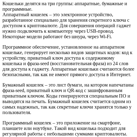
Кошельки делятся на три группы: аппаратные, бумажные и
программные.
Аппаратный кошелек – это электронное устройство,
разработанное специально для хранения секретного ключа с
доступом к криптовалюте. Для совершения операций гаджет
нужно подключить к компьютеру через USB-провод.
Некоторые модели работают без шнура, через Wi-Fi.
Программное обеспечение, установленное на аппаратном
кошельке, генерирует несколько видов защитных кодов: код к
устройству, приватный ключ доступа к содержимому
кошелька и фраза-seed (восстановительная фраза) из 24 слов
для доступа к гаджету. Аппаратные кошельки считаются более
безопасными, так как не имеют прямого доступа в Интернет.
Бумажный кошелек – это лист бумаги, на котором напечатаны
фраза-seed, приватный ключ и QR-код с зашифрованным
приватным ключом. Коды генерируются специальным ПО и
выводятся на печать. Бумажный кошелек считается одним из
самых надежных, так как секретные ключи хранятся только у
пользователя.
Программный кошелек – это приложение на смартфоне,
планшете или ноутбуке. Такой вид кошелька подходит для
регулярной работы с небольшими суммами криптовалюты.