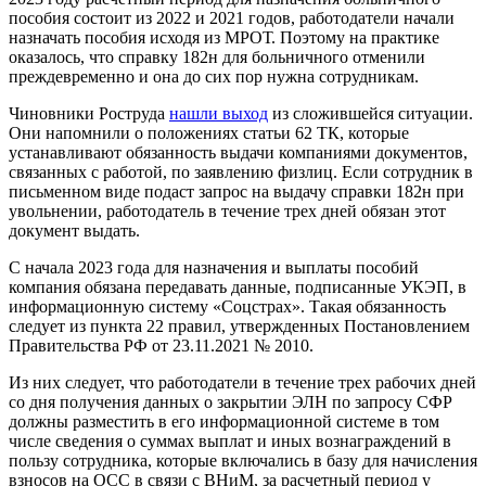
пособия состоит из 2022 и 2021 годов, работодатели начали
назначать пособия исходя из МРОТ. Поэтому на практике
оказалось, что справку 182н для больничного отменили
преждевременно и она до сих пор нужна сотрудникам.
Чиновники Роструда
нашли выход
из сложившейся ситуации.
Они напомнили о положениях статьи 62 ТК, которые
устанавливают обязанность выдачи компаниями документов,
связанных с работой, по заявлению физлиц. Если сотрудник в
письменном виде подаст запрос на выдачу справки 182н при
увольнении, работодатель в течение трех дней обязан этот
документ выдать.
С начала 2023 года для назначения и выплаты пособий
компания обязана передавать данные, подписанные УКЭП, в
информационную систему «Соцстрах». Такая обязанность
следует из пункта 22 правил, утвержденных Постановлением
Правительства РФ от 23.11.2021 № 2010.
Из них следует, что работодатели в течение трех рабочих дней
со дня получения данных о закрытии ЭЛН по запросу СФР
должны разместить в его информационной системе в том
числе сведения о суммах выплат и иных вознаграждений в
пользу сотрудника, которые включались в базу для начисления
взносов на ОСС в связи с ВНиМ, за расчетный период у