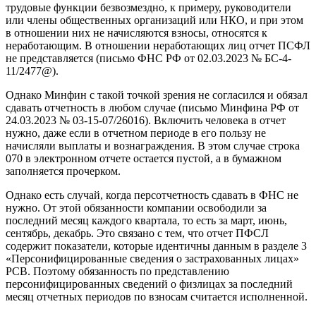
трудовые функции безвозмездно, к примеру, руководители
или члены общественных организаций или НКО, и при этом
в отношении них не начисляются взносы, относятся к
неработающим. В отношении неработающих лиц отчет ПСФЛ
не представляется (письмо ФНС РФ от 02.03.2023 № БС-4-
11/2477@).
Однако Минфин с такой точкой зрения не согласился и обязал
сдавать отчетность в любом случае (письмо Минфина РФ от
24.03.2023 № 03-15-07/26016). Включить человека в отчет
нужно, даже если в отчетном периоде в его пользу не
начисляли выплаты и вознаграждения. В этом случае строка
070 в электронном отчете остается пустой, а в бумажном
заполняется прочерком.
Однако есть случай, когда персотчетность сдавать в ФНС не
нужно. От этой обязанности компании освободили за
последний месяц каждого квартала, то есть за март, июнь,
сентябрь, декабрь. Это связано с тем, что отчет ПФСЛ
содержит показатели, которые идентичны данным в разделе 3
«Персонифицированные сведения о застрахованных лицах»
РСВ. Поэтому обязанность по представлению
персонифицированных сведений о физлицах за последний
месяц отчетных периодов по взносам считается исполненной.