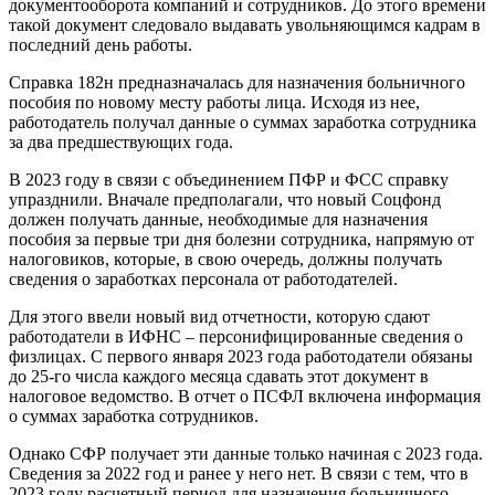
документооборота компаний и сотрудников. До этого времени
такой документ следовало выдавать увольняющимся кадрам в
последний день работы.
Справка 182н предназначалась для назначения больничного
пособия по новому месту работы лица. Исходя из нее,
работодатель получал данные о суммах заработка сотрудника
за два предшествующих года.
В 2023 году в связи с объединением ПФР и ФСС справку
упразднили. Вначале предполагали, что новый Соцфонд
должен получать данные, необходимые для назначения
пособия за первые три дня болезни сотрудника, напрямую от
налоговиков, которые, в свою очередь, должны получать
сведения о заработках персонала от работодателей.
Для этого ввели новый вид отчетности, которую сдают
работодатели в ИФНС – персонифицированные сведения о
физлицах. С первого января 2023 года работодатели обязаны
до 25-го числа каждого месяца сдавать этот документ в
налоговое ведомство. В отчет о ПСФЛ включена информация
о суммах заработка сотрудников.
Однако СФР получает эти данные только начиная с 2023 года.
Сведения за 2022 год и ранее у него нет. В связи с тем, что в
2023 году расчетный период для назначения больничного