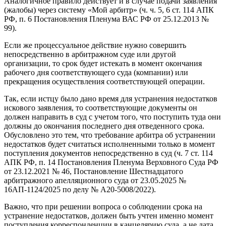
Аналогичное правило действует и в случае подачи заявления
(жалобы) через систему «Мой арбитр» (ч. ч. 5, 6 ст. 114 АПК
РФ, п. 6 Постановления Пленума ВАС РФ от 25.12.2013 №
99).
Если же процессуальное действие нужно совершить
непосредственно в арбитражном суде или другой
организации, то срок будет истекать в момент окончания
рабочего дня соответствующего суда (компании) или
прекращения осуществления соответствующей операции.
Так, если истцу было дано время для устранения недостатков
искового заявления, то соответствующие документы он
должен направить в суд с учетом того, что поступить туда они
должны до окончания последнего дня отведенного срока.
Обусловлено это тем, что требование арбитра об устранении
недостатков будет считаться исполненными только в момент
поступления документов непосредственно в суд (ч. 7 ст. 114
АПК РФ, п. 14 Постановления Пленума Верховного Суда РФ
от 23.12.2021 № 46, Постановление Шестнадцатого
арбитражного апелляционного суда от 23.05.2025 №
16АП-1124/2025 по делу № А20-5008/2022).
Важно, что при решении вопроса о соблюдении срока на
устранение недостатков, должен быть учтен именно момент
поступления корреспонденции в канцелярию суда, а не дата