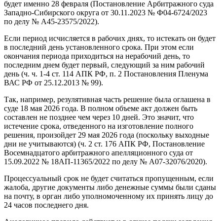
будет именно 28 февраля (Постановление Арбитражного суда
Западно-Сибирского округа от 30.11.2023 № Ф04-6724/2023
по делу № А45-23575/2022).
Если период исчисляется в рабочих днях, то истекать он будет
в последний день установленного срока. При этом если
окончания периода приходиться на нерабочий день, то
последним днем будет первый, следующий за ним рабочий
день (ч. ч. 1-4 ст. 114 АПК РФ, п. 2 Постановления Пленума
ВАС РФ от 25.12.2013 № 99).
Так, например, резулятивная часть решение была оглашена в
суде 18 мая 2026 года. В полном объеме акт должен быть
составлен не позднее чем через 10 дней. Это значит, что
истечение срока, отведенного на изготовление полного
решения, произойдет 29 мая 2026 года (поскольку выходные
дни не учитываются) (ч. 2 ст. 176 АПК РФ, Постановление
Восемнадцатого арбитражного апелляционного суда от
15.09.2022 № 18АП-11365/2022 по делу № А07-32076/2020).
Процессуальный срок не будет считаться пропущенным, если
жалоба, другие документы либо денежные суммы были сданы
на почту, в орган либо уполномоченному их принять лицу до
24 часов последнего дня.