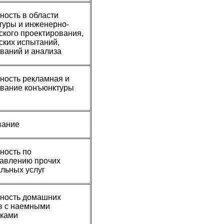
ность в области
туры и инженерно-
ского проектирования,
ских испытаний,
ваний и анализа
ность рекламная и
вание конъюнктуры
вание
ность по
авлению прочих
льных услуг
ность домашних
в с наемными
иками