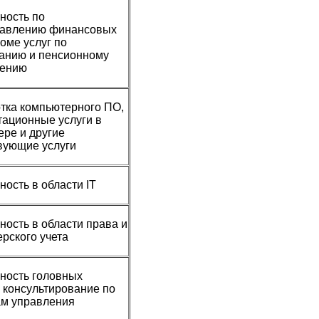
ность по
тавлению финансовых
роме услуг по
анию и пенсионному
чению
тка компьютерного ПО,
тационные услуги в
ере и другие
вующие услуги
ность в области
IT
ность в области права и
ерского учета
ность головных
 консультирование по
ам управления