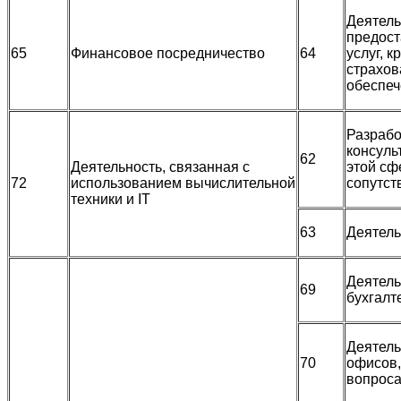
Деятель
предос
65
Финансовое посредничество
64
услуг, к
страхов
обеспе
Разрабо
консуль
62
Деятельность, связанная с
этой сф
72
использованием вычислительной
сопутст
техники и
IT
63
Деятель
Деятель
69
бухгалт
Деятель
70
офисов,
вопрос