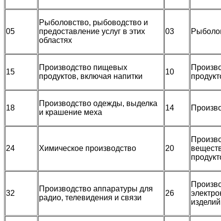
Рыболовство, рыбоводство и
05
предоставление услуг в этих
03
Рыболов
областях
Производство пищевых
Произв
15
10
продуктов, включая напитки
продукт
Производство одежды, выделка
18
14
Произв
и крашение меха
Произво
24
Химическое производство
20
веществ
продукт
Произво
Производство аппаратуры для
32
26
электро
радио, телевидения и связи
изделий