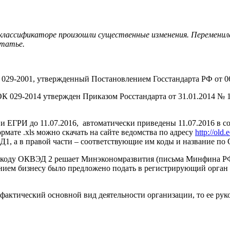
ассификаторе произошли существенные изменения. Переменилась
статье.
029-2001, утвержденный Постановлением Госстандарта РФ от 06
9-2014 утвержден Приказом Росстандарта от 31.01.2014 № 14-с
и ЕГРИ до 11.07.2016, автоматически приведены 11.07.2016 в 
ате .xls можно скачать на сайте ведомства по адресу
http://old.
1, а в правой части – соответствующие им коды и название п
коду ОКВЭД 2 решает Минэкономразвития (письма Минфина РФ от
анием бизнесу было предложено подать в регистрирующий орган 
тический основной вид деятельности организации, то ее руковод