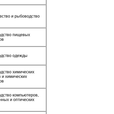
ство и рыбоводство
одство пищевых
ов
одство одежды
дство химических
 и химических
ов
дство компьютеров,
нных и оптических