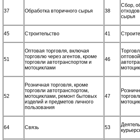
Сбор, о
37
Обработка вторичного сырья
38
отходов
сырья
45
Строительство
41
Строите
Оптовая торговля, включая
Торговл
торговлю через агентов, кроме
оптовой
51
46
торговли автотранспортом и
автотра
мотоциклами
мотоци
Розничная торговля, кроме
торговли автотранспортом,
Розничн
52
мотоциклами, ремонт бытовых
47
торговл
изделий и предметов личного
мотоци
пользования
Деятель
64
Связь
53
курьерс