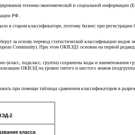
дирования технико-экономической и социальной информации (
зации РФ.
 было в старом классификаторе, поэтому бизнес при регистраци
 берут за основу перевод статистической классификации видов 
 in the European Community). При этом ОКВЭД1 основан на первой 
о (класс, подкласс, группа) сохранены коды и наименования гр
ализации ОКВЭД на уровне пятого и шестого знаков (подгруппа,
ть при помощи таблицы сравнения классификаторов в разрезе н
-2
азвание класса