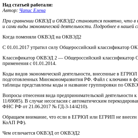
Над статьей работали:
Автор:
Чапис Елена
При сравнении ОКВЭД и ОКВЭД2 становится понятно, что в кл
и сами виды экономической деятельности. Подробнее в нашей 
Когда поменяли ОКВЭД на ОКВЭД2
С 01.01.2017 утратил силу Общероссийский классификатор ОК 
Классификатор ОКВЭД 2 — Общероссийский классификатор ОК 02
применения с 01.01.2014.
Коды видов экономической деятельности, внесенные в ЕГРЮЛ 
подготовленных Минэкономразвития РФ. Файл с ключами в форм
таблицы представлены коды и название группировки по ОКВЭД
Вопросы отнесения вида предпринимательской деятельности к 
11/69085). В случае несогласия с автоматическим перекодиров
ФНС РФ от 21.06.2017 № ГД-3-14/4210).
Обращаем внимание, что если в ЕГРЮЛ или ЕГРИП не внесен фак
КоАП РФ).
Чем отличается ОКВЭД от ОКВЭД2