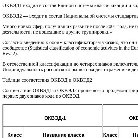
ОКВЭД1 входил в состав Единой системы классификации и ко
ОКВЭД2 — входит в состав Национальной системы стандарти
Много новых сфер, получивших развитие после 2001 года, не
деятельности, не вошедшие в другие группировки»
Согласно введению к обоим классификаторам указано, что они
сообществе (Statistical classification of economic activities
Rev. 2).
В отечественной классификации до четырех знаков включительн
Индивидуальность российского рынка находит отражение в дет
Таблица соответствия ОКВЭД и ОКВЭД2
Соответствие ОКВЭД1 и ОКВЭД2 проще всего продемонстрирова
первых двух знаков кода по ОКВЭД.
ОКВЭД-1
ОКВЭД
Класс
Название класса
Класс
Н