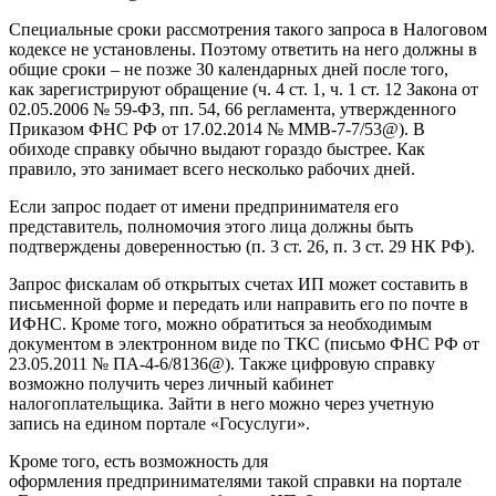
Специальные сроки рассмотрения такого запроса в Налоговом
кодексе не установлены. Поэтому ответить на него должны в
общие сроки – не позже 30 календарных дней после того,
как зарегистрируют обращение (ч. 4 ст. 1, ч. 1 ст. 12 Закона от
02.05.2006 № 59-ФЗ, пп. 54, 66 регламента, утвержденного
Приказом ФНС РФ от 17.02.2014 № ММВ-7-7/53@). В
обиходе справку обычно выдают гораздо быстрее. Как
правило, это занимает всего несколько рабочих дней.
Если запрос подает от имени предпринимателя его
представитель, полномочия этого лица должны быть
подтверждены доверенностью (п. 3 ст. 26, п. 3 ст. 29 НК РФ).
Запрос фискалам об открытых счетах ИП может составить в
письменной форме и передать или направить его по почте в
ИФНС. Кроме того, можно обратиться за необходимым
документом в электронном виде по ТКС (письмо ФНС РФ от
23.05.2011 № ПА-4-6/8136@). Также цифровую справку
возможно получить через личный кабинет
налогоплательщика. Зайти в него можно через учетную
запись на едином портале «Госуслуги».
Кроме того, есть возможность для
оформления предпринимателями такой справки на портале