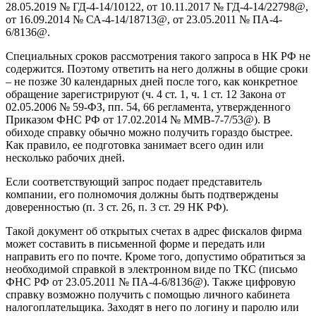
28.05.2019 № ГД-4-14/10122, от 10.11.2017 № ГД-4-14/22798@,
от 16.09.2014 № СА-4-14/18713@, от 23.05.2011 № ПА-4-
6/8136@.
Специальных сроков рассмотрения такого запроса в НК РФ не
содержится. Поэтому ответить на него должны в общие сроки
– не позже 30 календарных дней после того, как конкретное
обращение зарегистрируют (ч. 4 ст. 1, ч. 1 ст. 12 Закона от
02.05.2006 № 59-ФЗ, пп. 54, 66 регламента, утвержденного
Приказом ФНС РФ от 17.02.2014 № ММВ-7-7/53@). В
обиходе справку обычно можно получить гораздо быстрее.
Как правило, ее подготовка занимает всего один или
несколько рабочих дней.
Если соответствующий запрос подает представитель
компании, его полномочия должны быть подтверждены
доверенностью (п. 3 ст. 26, п. 3 ст. 29 НК РФ).
Такой документ об открытых счетах в адрес фискалов фирма
может составить в письменной форме и передать или
направить его по почте. Кроме того, допустимо обратиться за
необходимой справкой в электронном виде по ТКС (письмо
ФНС РФ от 23.05.2011 № ПА-4-6/8136@). Также цифровую
справку возможно получить с помощью личного кабинета
налогоплательщика. Заходят в него по логину и паролю или