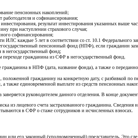
ование пенсионных накоплений;
т работодателя и софинансирования;
 инвестирования, результат инвестирования указанных выше ча
нину при наступлении страхового случая;
нного софинансирования;
и ИЛС каждые 5 лет в соответствии со ст. 10.1 Федерального зак
егосударственный пенсионный фонд (НПФ), если гражданин захо
н в негосударственный фонд;
м переходе гражданина из СФР в негосударственный фонд.
е гражданина в НПФ (дата, название фонда), а также о передан
и, положенной гражданину на конкретную дату, с разбивкой по 
, а также единовременной выплате из средств пенсионных нако
заверяется руководителем данного отделения. В конце документа
иска из лицевого счета застрахованного гражданина. Сведения 
тываются в СФР о стаже сотрудников и исчисленных взносах.
ин или его законный (уполномоченный) представитель. Это след