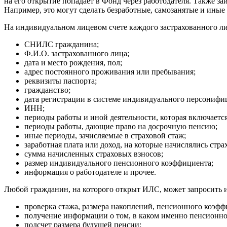
на его открытие попадает в Фонд через работодателя. Также за
Например, это могут сделать безработные, самозанятые и ины
На индивидуальном лицевом счете каждого застрахованного лиц
СНИЛС гражданина;
Ф.И.О. застрахованного лица;
дата и место рождения, пол;
адрес постоянного проживания или пребывания;
реквизиты паспорта;
гражданство;
дата регистрации в системе индивидуального персонифи
ИНН;
периоды работы и иной деятельности, которая включается
периоды работы, дающие право на досрочную пенсию;
иные периоды, зачисляемые в страховой стаж;
заработная плата или доход, на которые начислялись стра
сумма начисленных страховых взносов;
размер индивидуального пенсионного коэффициента;
информация о работодателе и прочее.
Любой гражданин, на которого открыт ИЛС, может запросить и
проверка стажа, размера накоплений, пенсионного коэфф
получение информации о том, в каком именно пенсионном
подсчет размера будущей пенсии;