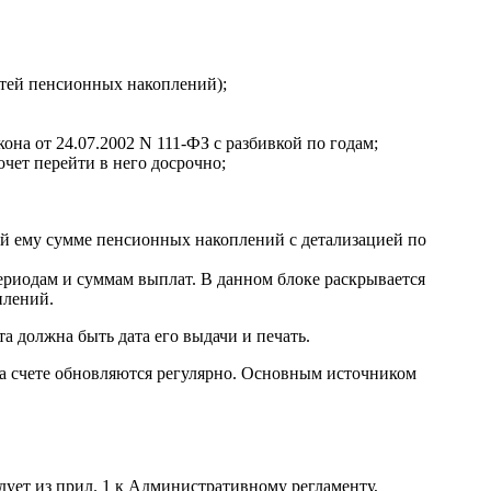
стей пенсионных накоплений);
она от 24.07.2002 N 111-ФЗ с разбивкой по годам;
чет перейти в него досрочно;
ной ему сумме пенсионных накоплений с детализацией по
периодам и суммам выплат. В данном блоке раскрывается
плений.
 должна быть дата его выдачи и печать.
на счете обновляются регулярно. Основным источником
ует из прил. 1 к Административному регламенту,