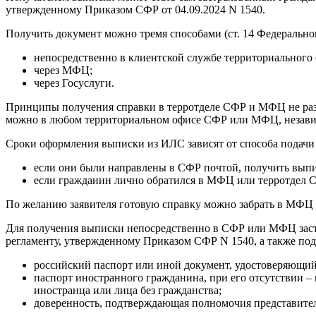
утвержденному Приказом СФР от 04.09.2024 N 1540.
Получить документ можно тремя способами (ст. 14 Федеральног
непосредственно в клиентской службе территориального
через МФЦ;
через Госуслуги.
Принципы получения справки в терротделе СФР и МФЦ не разл
можно в любом территориальном офисе СФР или МФЦ, независи
Сроки оформления выписки из ИЛС зависят от способа подачи
если они были направлены в СФР почтой, получить выпи
если гражданин лично обратился в МФЦ или терротдел СФР
По желанию заявителя готовую справку можно забрать в МФЦ и
Для получения выписки непосредственно в СФР или МФЦ заст
регламенту, утвержденному Приказом СФР N 1540, а также под
российский паспорт или иной документ, удостоверяющий 
паспорт иностранного гражданина, при его отсутствии –
иностранца или лица без гражданства;
доверенность, подтверждающая полномочия представител