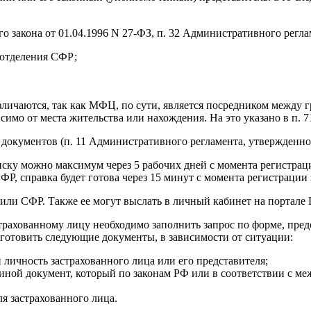
о закона от 01.04.1996 N 27-ФЗ, п. 32 Административного регл
 отделения СФР;
ичаются, так как МФЦ, по сути, является посредником между г
мо от места жительства или нахождения. На это указано в п. 7
 документов (п. 11 Административного регламента, утвержденн
ску можно максимум через 5 рабочих дней с момента регистрац
, справка будет готова через 15 минут с момента регистрации 
ли СФР. Также ее могут выслать в личный кабинет на портале Г
рахованному лицу необходимо заполнить запрос по форме, пр
готовить следующие документы, в зависимости от ситуации:
личность застрахованного лица или его представителя;
 иной документ, который по законам РФ или в соответствии с 
я застрахованного лица.