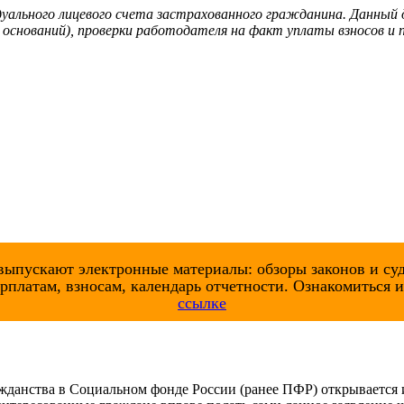
уального лицевого счета застрахованного гражданина. Данный 
 оснований), проверки работодателя на факт уплаты взносов и п
выпускают электронные материалы: обзоры законов и суд
рплатам, взносам, календарь отчетности. Ознакомиться 
ссылке
ажданства в Социальном фонде России (ранее ПФР) открывается