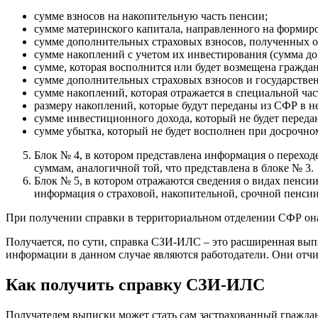
сумме взносов на накопительную часть пенсии;
сумме материнского капитала, направленного на формир
сумме дополнительных страховых взносов, полученных о
сумме накоплений с учетом их инвестирования (сумма до
сумме, которая восполнится или будет возмещена гражда
сумме дополнительных страховых взносов и государстве
сумме накоплений, которая отражается в специальной част
размеру накоплений, которые будут переданы из СФР в н
сумме инвестиционного дохода, который не будет переда
сумме убытка, который не будет восполнен при досрочно
Блок № 4, в котором представлена информация о переход
суммам, аналогичной той, что представлена в блоке № 3.
Блок № 5, в котором отражаются сведения о видах пенси
информация о страховой, накопительной, срочной пенсии
При получении справки в территориальном отделении СФР она 
Получается, по сути, справка СЗИ-ИЛС – это расширенная вып
информации в данном случае являются работодатели. Они отчи
Как получить справку СЗИ-ИЛС
Получателем выписки может стать сам застрахованный граждан