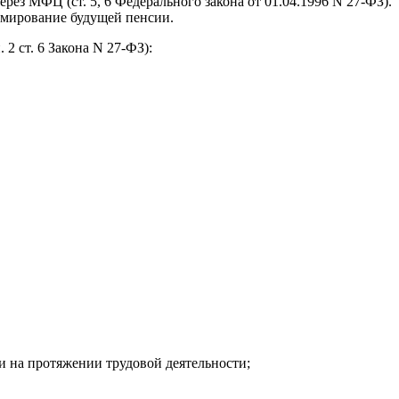
рез МФЦ (ст. 5, 6 Федерального закона от 01.04.1996 N 27-ФЗ).
ормирование будущей пенсии.
2 ст. 6 Закона N 27-ФЗ):
и на протяжении трудовой деятельности;