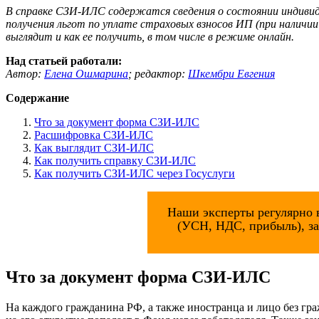
В справке СЗИ-ИЛС содержатся сведения о состоянии индивид
получения льгот по уплате страховых взносов ИП (при наличии
выглядит и как ее получить, в том числе в режиме онлайн.
Над статьей работали:
Автор:
Елена Ошмарина
;
редактор:
Шкембри Евгения
Содержание
Что за документ форма СЗИ-ИЛС
Расшифровка СЗИ-ИЛС
Как выглядит СЗИ-ИЛС
Как получить справку СЗИ-ИЛС
Как получить СЗИ-ИЛС через Госуслуги
Наши эксперты регулярно 
(УСН, НДС, прибыль), за
Что за документ форма СЗИ-ИЛС
На каждого гражданина РФ, а также иностранца и лицо без гр