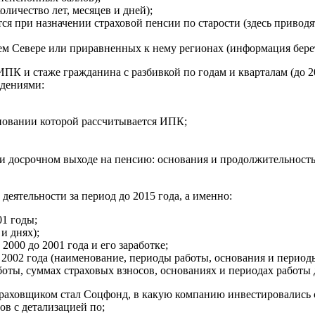
личество лет, месяцев и дней);
я при назначении страховой пенсии по старости (здесь приводя
 Севере или приравненных к нему регионах (информация берется
К и стаже гражданина с разбивкой по годам и кварталам (до 201
едениями:
сновании которой рассчитывается ИПК;
 досрочном выходе на пенсию: основания и продолжительность 
деятельности за период до 2015 года, а именно:
01 годы;
и днях);
2000 до 2001 года и его заработке;
о 2002 года (наименование, периоды работы, основания и перио
аботы, суммах страховых взносов, основаниях и периодах работы
страховщиком стал Соцфонд, в какую компанию инвестировались 
ов с детализацией по;