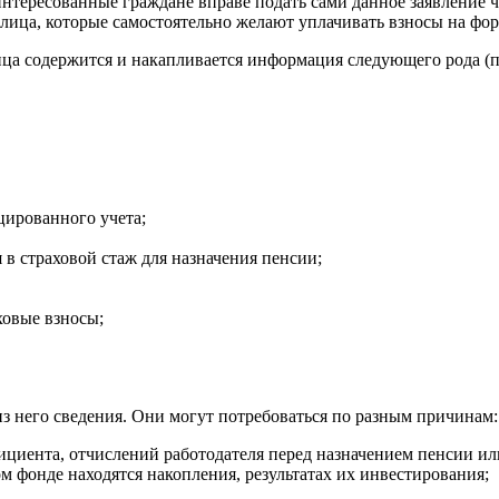
интересованные граждане вправе подать сами данное заявление че
е лица, которые самостоятельно желают уплачивать взносы на ф
а содержится и накапливается информация следующего рода (п. 
цированного учета;
 в страховой стаж для назначения пенсии;
ховые взносы;
з него сведения. Они могут потребоваться по разным причинам:
ициента, отчислений работодателя перед назначением пенсии ил
 фонде находятся накопления, результатах их инвестирования;