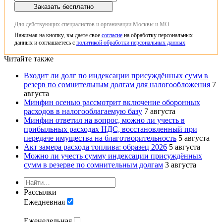
Заказать бесплатно
Для действующих специалистов и организации Москвы и МО
Нажимая на кнопку, вы даете свое
согласие
на обработку персональных
данных и соглашаетесь с
политикой обработки персональных данных
Читайте также
Входит ли долг по индексации присуждённых сумм в
резерв по сомнительным долгам для налогообложения
7
августа
Минфин осенью рассмотрит включение оборонных
расходов в налогооблагаемую базу
7 августа
Минфин ответил на вопрос, можно ли учесть в
прибыльных расходах НДС, восстановленный при
передаче имущества на благотворительность
5 августа
Акт замера расхода топлива: образец 2026
5 августа
Можно ли учесть сумму индексации присуждённых
сумм в резерве по сомнительным долгам
3 августа
Рассылки
Ежедневная
Еженедельная