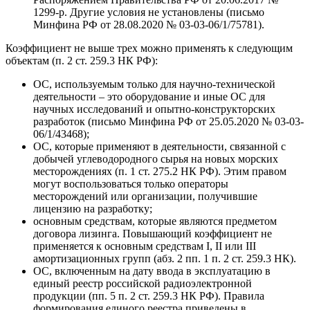
1299-р. Другие условия не установлены (письмо
Минфина РФ от 28.08.2020 № 03-03-06/1/75781).
Коэффициент не выше трех можно применять к следующим
объектам (п. 2 ст. 259.3 НК РФ):
ОС, используемым только для научно-технической
деятельности – это оборудование и иные ОС для
научных исследований и опытно-конструкторских
разработок (письмо Минфина РФ от 25.05.2020 № 03-03-
06/1/43468);
ОС, которые применяют в деятельности, связанной с
добычей углеводородного сырья на новых морских
месторождениях (п. 1 ст. 275.2 НК РФ). Этим правом
могут воспользоваться только операторы
месторождений или организации, получившие
лицензию на разработку;
основным средствам, которые являются предметом
договора лизинга. Повышающий коэффициент не
применяется к основным средствам I, II или III
амортизационных групп (абз. 2 пп. 1 п. 2 ст. 259.3 НК).
ОС, включенным на дату ввода в эксплуатацию в
единый реестр российской радиоэлектронной
продукции (пп. 5 п. 2 ст. 259.3 НК РФ). Правила
формирования единого реестра приведены в