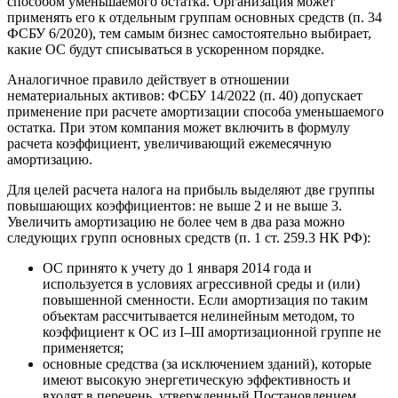
способом уменьшаемого остатка. Организация может
применять его к отдельным группам основных средств (п. 34
ФСБУ 6/2020), тем самым бизнес самостоятельно выбирает,
какие ОС будут списываться в ускоренном порядке.
Аналогичное правило действует в отношении
нематериальных активов: ФСБУ 14/2022 (п. 40) допускает
применение при расчете амортизации способа уменьшаемого
остатка. При этом компания может включить в формулу
расчета коэффициент, увеличивающий ежемесячную
амортизацию.
Для целей расчета налога на прибыль выделяют две группы
повышающих коэффициентов: не выше 2 и не выше 3.
Увеличить амортизацию не более чем в два раза можно
следующих групп основных средств (п. 1 ст. 259.3 НК РФ):
ОС принято к учету до 1 января 2014 года и
используется в условиях агрессивной среды и (или)
повышенной сменности. Если амортизация по таким
объектам рассчитывается нелинейным методом, то
коэффициент к ОС из I–III амортизационной группе не
применяется;
основные средства (за исключением зданий), которые
имеют высокую энергетическую эффективность и
входят в перечень, утвержденный Постановлением