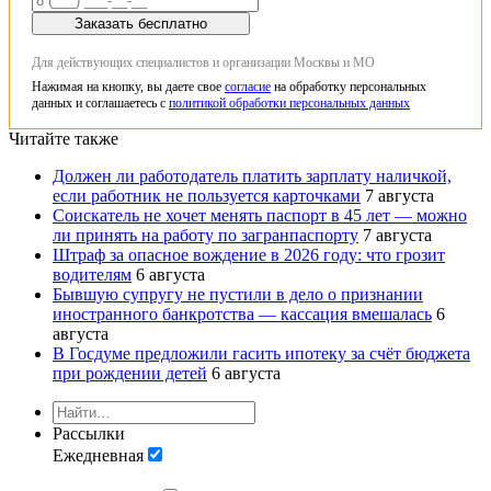
Заказать бесплатно
Для действующих специалистов и организации Москвы и МО
Нажимая на кнопку, вы даете свое
согласие
на обработку персональных
данных и соглашаетесь с
политикой обработки персональных данных
Читайте также
Должен ли работодатель платить зарплату наличкой,
если работник не пользуется карточками
7 августа
Соискатель не хочет менять паспорт в 45 лет — можно
ли принять на работу по загранпаспорту
7 августа
Штраф за опасное вождение в 2026 году: что грозит
водителям
6 августа
Бывшую супругу не пустили в дело о признании
иностранного банкротства — кассация вмешалась
6
августа
В Госдуме предложили гасить ипотеку за счёт бюджета
при рождении детей
6 августа
Рассылки
Ежедневная