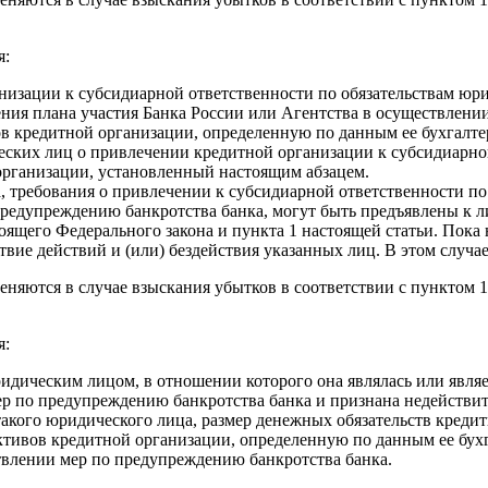
я:
анизации к субсидиарной ответственности по обязательствам юри
ия плана участия Банка России или Агентства в осуществлении
в кредитной организации, определенную по данным ее бухгалтер
ских лиц о привлечении кредитной организации к субсидиарно
организации, установленный настоящим абзацем.
, требования о привлечении к субсидиарной ответственности по
 предупреждению банкротства банка, могут быть предъявлены к
ящего Федерального закона и пункта 1 настоящей статьи. Пока н
вие действий и (или) бездействия указанных лиц. В этом случае
няются в случае взыскания убытков в соответствии с пунктом 1 
я:
юридическим лицом, в отношении которого она являлась или явл
ер по предупреждению банкротства банка и признана недействит
такого юридического лица, размер денежных обязательств кредит
тивов кредитной организации, определенную по данным ее бухга
твлении мер по предупреждению банкротства банка.