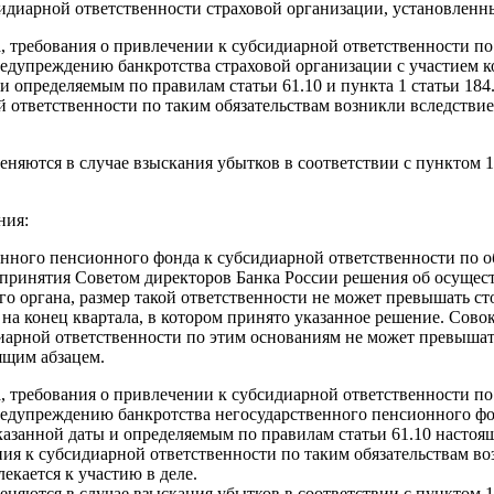
идиарной ответственности страховой организации, установленн
, требования о привлечении к субсидиарной ответственности по
едупреждению банкротства страховой организации с участием ко
определяемым по правилам статьи 61.10 и пункта 1 статьи 184.
й ответственности по таким обязательствам возникли вследствие
няются в случае взыскания убытков в соответствии с пунктом 1 
ния:
венного пенсионного фонда к субсидиарной ответственности по 
принятия Советом директоров Банка России решения об осущес
го органа, размер такой ответственности не может превышать с
 на конец квартала, в котором принято указанное решение. Сов
иарной ответственности по этим основаниям не может превышат
ящим абзацем.
, требования о привлечении к субсидиарной ответственности по
едупреждению банкротства негосударственного пенсионного фон
анной даты и определяемым по правилам статьи 61.10 настояще
ения к субсидиарной ответственности по таким обязательствам в
екается к участию в деле.
няются в случае взыскания убытков в соответствии с пунктом 1 