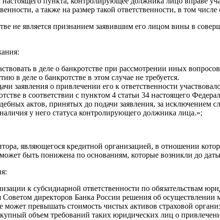
 настоящего пункта, контролирующее должника лицо вправе учас
венности, а также на размер такой ответственности, в том числ
стве не является признанием заявившим его лицом вины в совер
жания:
ствовать в деле о банкротстве при рассмотрении иных вопросов,
ию в деле о банкротстве в этом случае не требуется.
ачи заявления о привлечении его к ответственности участвовало 
отстве в соответствии с пунктом 4 статьи 34 настоящего Федерал
ебных актов, принятых до подачи заявления, за исключением слу
 наличия у него статуса контролирующего должника лица.»;
итора, являющегося кредитной организацией, в отношении котор
может быть понижена по основаниям, которые возникли до даты 
я:
анизации к субсидиарной ответственности по обязательствам юри
Советом директоров Банка России решения об осуществлении м
 не может превышать стоимость чистых активов страховой органи
вокупный объем требований таких юридических лиц о привлечен