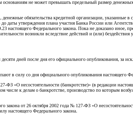
 основаниям не может превышать предельный размер денежных 
 денежные обязательства кредитной организации, указанные в ст
до даты утверждения плана участия Банка России или Агентств
9.23 настоящего Федерального закона. Пока не доказано иное, пр
ительности возникли вследствие действий и (или) бездействия 
 десяти дней после дня его официального опубликования, за ис
упают в силу со дня официального опубликования настоящего Фе
127-ФЗ «О несостоятельности (банкротстве)» (в редакции настоящ
ом числе к делам о банкротстве, производство по которым возб
ого закона от 26 октября 2002 года № 127-ФЗ «О несостоятельнос
илу настоящего Федерального закона.