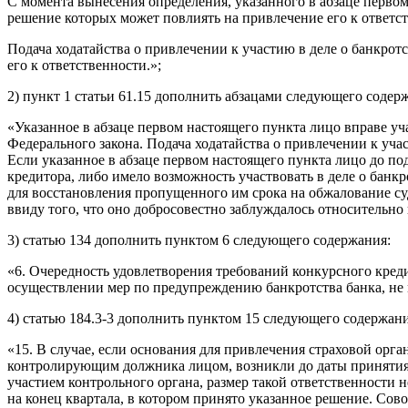
С момента вынесения определения, указанного в абзаце первом
решение которых может повлиять на привлечение его к ответст
Подача ходатайства о привлечении к участию в деле о банкрот
его к ответственности.»;
2) пункт 1 статьи 61.15 дополнить абзацами следующего содер
«Указанное в абзаце первом настоящего пункта лицо вправе уча
Федерального закона. Подача ходатайства о привлечении к участ
Если указанное в абзаце первом настоящего пункта лицо до под
кредитора, либо имело возможность участвовать в деле о банкр
для восстановления пропущенного им срока на обжалование суд
ввиду того, что оно добросовестно заблуждалось относительно
3) статью 134 дополнить пунктом 6 следующего содержания:
«6. Очередность удовлетворения требований конкурсного кред
осуществлении мер по предупреждению банкротства банка, не 
4) статью 184.3-3 дополнить пунктом 15 следующего содержани
«15. В случае, если основания для привлечения страховой орг
контролирующим должника лицом, возникли до даты принятия 
участием контрольного органа, размер такой ответственности
на конец квартала, в котором принято указанное решение. Со