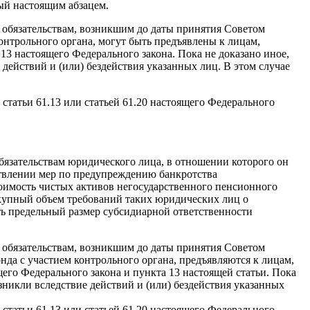
ый настоящим абзацем.
 обязательствам, возникшим до даты принятия Советом
нтрольного органа, могут быть предъявлены к лицам,
13 настоящего Федерального закона. Пока не доказано иное,
 действий и (или) бездействия указанных лиц. В этом случае
статьи 61.13 или статьей 61.20 настоящего Федерального
обязательствам юридического лица, в отношении которого он
твлении мер по предупреждению банкротства
тоимость чистых активов негосударственного пенсионного
окупный объем требований таких юридических лиц о
ь предельный размер субсидиарной ответственности
 обязательствам, возникшим до даты принятия Советом
да с участием контрольного органа, предъявляются к лицам,
го Федерального закона и пункта 13 настоящей статьи. Пока
озникли вследствие действий и (или) бездействия указанных
статьи 61.13 или статьей 61.20 настоящего Федерального