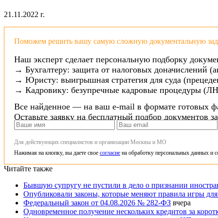
21.11.2022 г.
Поможем решить вашу самую сложную документальную зада
Наш эксперт сделает персональную подборку докуме
→ Бухгалтеру: защита от налоговых доначислений (а
→ Юристу: выигрышная стратегия для суда (прецеден
→ Кадровику: безупречные кадровые процедуры (ЛН
Все найденное — на ваш e-mail в формате готовых ф
Оставьте заявку на бесплатный подбор документов з
Для действующих специалистов и организации Москвы и МО
Нажимая на кнопку, вы даете свое
согласие
на обработку персональных данных и с
Читайте также
Бывшую супругу не пустили в дело о признании иностра
Опубликовали законы, которые меняют правила игры для
Федеральный закон от 04.08.2026 № 282-ФЗ
вчера
Одновременное получение нескольких кредитов за корот