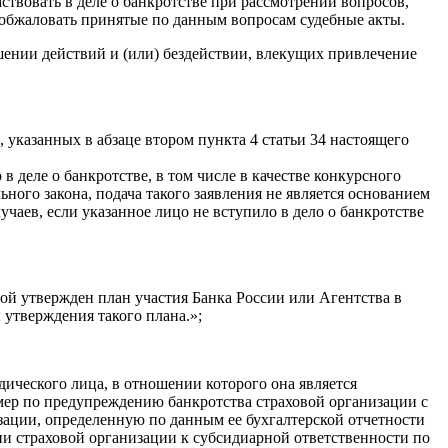
твовать в деле о банкротстве при рассмотрении вопросов,
е обжаловать принятые по данным вопросам судебные акты.
шении действий и (или) бездействии, влекущих привлечение
 указанных в абзаце втором пункта 4 статьи 34 настоящего
в деле о банкротстве, в том числе в качестве конкурсного
ьного закона, подача такого заявления не является основанием
чаев, если указанное лицо не вступило в дело о банкротстве
ой утвержден план участия Банка России или Агентства в
утверждения такого плана.»;
дического лица, в отношении которого она является
ер по предупреждению банкротства страховой организации с
зации, определенную по данным ее бухгалтерской отчетности
ии страховой организации к субсидиарной ответственности по