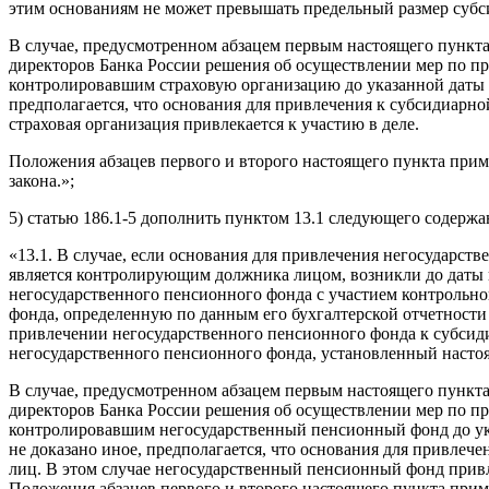
этим основаниям не может превышать предельный размер субс
В случае, предусмотренном абзацем первым настоящего пункта
директоров Банка России решения об осуществлении мер по пр
контролировавшим страховую организацию до указанной даты и 
предполагается, что основания для привлечения к субсидиарно
страховая организация привлекается к участию в деле.
Положения абзацев первого и второго настоящего пункта приме
закона.»;
5) статью 186.1-5 дополнить пунктом 13.1 следующего содержа
«13.1. В случае, если основания для привлечения негосударст
является контролирующим должника лицом, возникли до даты 
негосударственного пенсионного фонда с участием контрольно
фонда, определенную по данным его бухгалтерской отчетности
привлечении негосударственного пенсионного фонда к субсид
негосударственного пенсионного фонда, установленный насто
В случае, предусмотренном абзацем первым настоящего пункта
директоров Банка России решения об осуществлении мер по пр
контролировавшим негосударственный пенсионный фонд до указ
не доказано иное, предполагается, что основания для привлеч
лиц. В этом случае негосударственный пенсионный фонд привл
Положения абзацев первого и второго настоящего пункта приме