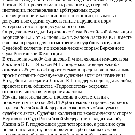
Ласкин К.Г. просит отменить решение суда первой
инстанции, постановления арбитражных судов
апелляционной и кассационной инстанций, ссылаясь на
допущенные судами существенные нарушения норм
материального и процессуального права.
Определением судьи Верховного Суда Российской Федерации
Борисовой Е.Е. от 26 июля 2024 г. жалоба Ласкина К.Г. вместе
с делом передана для рассмотрения в судебном заседании
Судебной коллегии по экономическим спорам Верховного
Суда Российской Федерации.
В отзыве на жалобу финансовый управляющий имуществом
Ласкина К.Г. — Яровой М.П. поддержал доводы жалобы,
ответчик общество «Гидросистема» в представленном отзыве
просит оставить обжалуемые судебные акты без изменения.
В судебном заседании Ласкин К.Г. поддержал доводы жалобы,
представитель общества «Гидросистема» возражал
относительно удовлетворения жалобы.
Изучив материалы дела, проверив в соответствии с
положениями статьи 291.14 Арбитражного процессуального
кодекса Российской Федерации законность обжалуемых
судебных актов, Судебная коллегия по экономическим спорам
Верховного Суда Российской Федерации находит жалобу
Ласкина К.Г. подлежащей удовлетворению, а решение суда
первой инстанции, постановления арбитражных судов
апелляционной и кассационной инстанций — отмене по