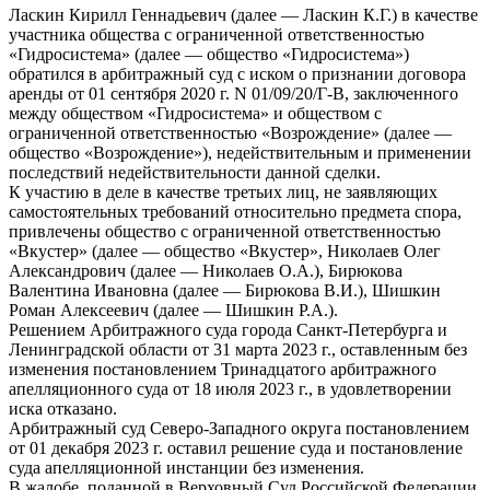
Ласкин Кирилл Геннадьевич (далее — Ласкин К.Г.) в качестве
участника общества с ограниченной ответственностью
«Гидросистема» (далее — общество «Гидросистема»)
обратился в арбитражный суд с иском о признании договора
аренды от 01 сентября 2020 г. N 01/09/20/Г-В, заключенного
между обществом «Гидросистема» и обществом с
ограниченной ответственностью «Возрождение» (далее —
общество «Возрождение»), недействительным и применении
последствий недействительности данной сделки.
К участию в деле в качестве третьих лиц, не заявляющих
самостоятельных требований относительно предмета спора,
привлечены общество с ограниченной ответственностью
«Вкустер» (далее — общество «Вкустер», Николаев Олег
Александрович (далее — Николаев О.А.), Бирюкова
Валентина Ивановна (далее — Бирюкова В.И.), Шишкин
Роман Алексеевич (далее — Шишкин Р.А.).
Решением Арбитражного суда города Санкт-Петербурга и
Ленинградской области от 31 марта 2023 г., оставленным без
изменения постановлением Тринадцатого арбитражного
апелляционного суда от 18 июля 2023 г., в удовлетворении
иска отказано.
Арбитражный суд Северо-Западного округа постановлением
от 01 декабря 2023 г. оставил решение суда и постановление
суда апелляционной инстанции без изменения.
В жалобе, поданной в Верховный Суд Российской Федерации,