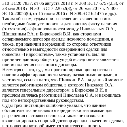
310-ЭС20-7837, от 06 августа 2018 г. N 308-ЭС17-6757(2,3), от
28 мая 2018 г. N 301-ЭС17-22652(3), от 26 мая 2017 г. N 306-
ЭС16-20056(6), от 15 июня 2016 г. N 308-ЭС16-1475 и др.).
Таким образом, судам при разрешении заявленного иска
необходимо было установить и дать оценку факту наличия
(отсутствия) аффилированности между Николаевым О.А.,
Шишкиным Р.А. и Бирюковой В.И. как сторонами
оспариваемого договора аренды нежилого помещения, а
также, при наличии возражений со стороны ответчиков
относительно невыгодности совершенной сделки для
общества «Гидросистема», также установить, был ли
причинен данному обществу ущерб вследствие заключения
или исполнения названного договора.
Несмотря на это, судами проигнорирован довод истца о
наличии аффилированности между названными лицами, в
частности, ссылка на то, что Шишкин Р.А. на данный момент
является работником общества, в котором Николаев О.А.
является генеральным директором, а Бирюкова В.И. в
прошлом являлась работницей Николаева О.А. и находилась
под его непосредственным руководством.
Суды трех инстанций ошибочно указали, что данные
обстоятельства не являются юридически значимыми для
разрешения настоящего спора, а также не позволяют
квалифицировать спорный договор аренды в качестве сделки,
в отношении которой имеется заинтересованность.