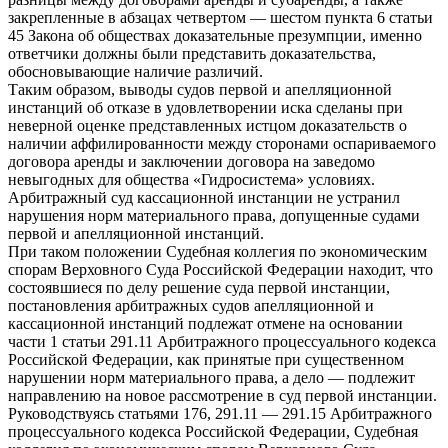
закрепленные в абзацах четвертом — шестом пункта 6 статьи
45 Закона об обществах доказательные презумпции, именно
ответчики должны были представить доказательства,
обосновывающие наличие различий.
Таким образом, выводы судов первой и апелляционной
инстанций об отказе в удовлетворении иска сделаны при
неверной оценке представленных истцом доказательств о
наличии аффилированности между сторонами оспариваемого
договора аренды и заключении договора на заведомо
невыгодных для общества «Гидросистема» условиях.
Арбитражный суд кассационной инстанции не устранил
нарушения норм материального права, допущенные судами
первой и апелляционной инстанций.
При таком положении Судебная коллегия по экономическим
спорам Верховного Суда Российской Федерации находит, что
состоявшиеся по делу решение суда первой инстанции,
постановления арбитражных судов апелляционной и
кассационной инстанций подлежат отмене на основании
части 1 статьи 291.11 Арбитражного процессуального кодекса
Российской Федерации, как принятые при существенном
нарушении норм материального права, а дело — подлежит
направлению на новое рассмотрение в суд первой инстанции.
Руководствуясь статьями 176, 291.11 — 291.15 Арбитражного
процессуального кодекса Российской Федерации, Судебная