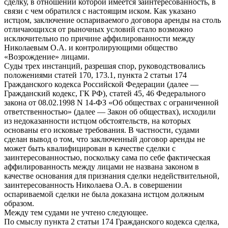
сделку, в отношении которой имеется заинтересованность, в
связи с чем обратился с настоящим иском. Как указано
истцом, заключение оспариваемого договора аренды на столь
отличающихся от рыночных условий стало возможно
исключительно по причине аффилированности между
Николаевым О.А. и контролирующими общество
«Возрождение» лицами.
Суды трех инстанций, разрешая спор, руководствовались
положениями статей 170, 173.1, пункта 2 статьи 174
Гражданского кодекса Российской Федерации (далее —
Гражданский кодекс, ГК РФ), статей 45, 46 Федерального
закона от 08.02.1998 N 14-ФЗ «Об обществах с ограниченной
ответственностью» (далее — Закон об обществах), исходили
из недоказанности истцом обстоятельств, на которых
основаны его исковые требования. В частности, судами
сделан вывод о том, что заключенный договор аренды не
может быть квалифицирован в качестве сделки с
заинтересованностью, поскольку сама по себе фактическая
аффилированность между лицами не названа законом в
качестве основания для признания сделки недействительной,
заинтересованность Николаева О.А. в совершении
оспариваемой сделки не была доказана истцом должным
образом.
Между тем судами не учтено следующее.
По смыслу пункта 2 статьи 174 Гражданского кодекса сделка,