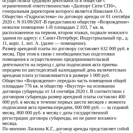
осуществляла трудовую деятельность в обществе с
ограниченной ответственностью «Далпорт Сити СПб»,
генеральным директором которого является Николаев О.А.
Общество «Гидросистема» по договору аренды от 01 сентября
2020 г. N 01/09/20/Г-В предоставило обществу «Возрождение»
нежилое помещение 1-Н площадью 2 103, 7 кв. м,
расположенное на первом, втором этажах, подвале нежилого
здания по адресу: г. Санкт-Петербург, Индустриальный пр., д.
11, корп. 1, лит. А. (далее — помещение).
Размер арендной платы по договору составляет 632 000 руб. в
месяц. При этом в связи с необходимостью подготовки
помещения к осуществлению предпринимательской
деятельности на период с даты подписания акта приема-
передачи по шестидесятый календарный день включительно
арендная плата устанавливается в размере 1 000 руб.
Общество «Возрождение» передало часть помещения общей
площадью 776 кв. м обществу «Вкустер» на основании
договора субаренды от 14 сентября 2020 г. В соответствии с
договором субаренды размер арендной платы составлял 400
000 руб. в месяц в течение первых шести месяцев с момента
подписания акта приема-передачи, 600 000 руб. — за седьмой
месяц, 800 000 руб. в месяц с даты государственной
регистрации договора субаренды, но не ранее восьмого
месяца.
По мнению Ласкина К.Г., договор аренды представляет собой