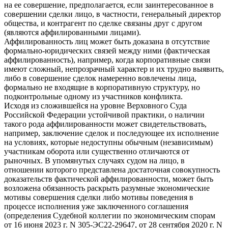
на ее совершение, предполагается, если заинтересованное в
совершении сделки лицо, в частности, генеральный директор
общества, и контрагент по сделке связаны друг с другом
(являются аффилированными лицами).
Аффилированность лиц может быть доказана в отсутствие
формально-юридических связей между ними (фактическая
аффилированность), например, когда корпоративные связи
имеют сложный, непрозрачный характер и их трудно выявить,
либо в совершение сделок намеренно вовлечены лица,
формально не входящие в корпоративную структуру, но
подконтрольные одному из участников конфликта.
Исходя из сложившейся на уровне Верховного Суда
Российской Федерации устойчивой практики, о наличии
такого рода аффилированности может свидетельствовать,
например, заключение сделок и последующее их исполнение
на условиях, которые недоступны обычным (независимым)
участникам оборота или существенно отличаются от
рыночных. В упомянутых случаях судом на лицо, в
отношении которого представлена достаточная совокупность
доказательств фактической аффилированности, может быть
возложена обязанность раскрыть разумные экономические
мотивы совершения сделки либо мотивы поведения в
процессе исполнения уже заключенного соглашения
(определения Судебной коллегии по экономическим спорам
от 16 июня 2023 г. N 305-ЭС22-29647, от 28 сентября 2020 г. N