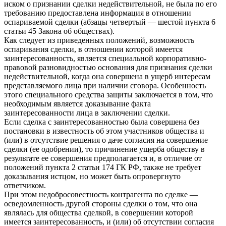
иском о признании сделки недействительной, не была по его
требованию предоставлена информация в отношении
оспариваемой сделки (абзацы четвертый — шестой пункта 6
статьи 45 Закона об обществах).
Как следует из приведенных положений, возможность
оспаривания сделки, в отношении которой имеется
заинтересованность, является специальной корпоративно-
правовой разновидностью основания для признания сделки
недействительной, когда она совершена в ущерб интересам
представляемого лица при наличии сговора. Особенность
этого специального средства защиты заключается в том, что
необходимым является доказывание факта
заинтересованности лица в заключении сделки.
Если сделка с заинтересованностью была совершена без
постановки в известность об этом участников общества и
(или) в отсутствие решения о даче согласия на совершение
сделки (ее одобрении), то причинение ущерба обществу в
результате ее совершения предполагается и, в отличие от
положений пункта 2 статьи 174 ГК РФ, также не требует
доказывания истцом, но может быть опровергнуто
ответчиком.
При этом недобросовестность контрагента по сделке —
осведомленность другой стороны сделки о том, что она
являлась для общества сделкой, в совершении которой
имеется заинтересованность, и (или) об отсутствии согласия