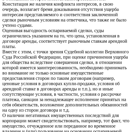
Констатация же наличия конфликта интересов, в свою
очередь, возлагает бремя доказывания отсутствия ущерба
интересам представляемого и соответствия заключенной
сделки рыночным условиям на ответчика, что также не было
учтено судами.
Оценивая выгодность оспариваемой сделки, суды
ограничились указанием на то, что цена, установленная в
договоре аренды, соответствует рыночным ставкам арендной
платы.
Вместе с этим, с точки зрения Судебной коллегии Верховного
Суда Российской Федерации, при оценке причинения ущерба
для общества вследствие совершения сделки, в отношении
которой имеется заинтересованность, необходимо принимать
во внимание не только основные имущественные
предоставления сторон по таким договорам (например,
ценовые условия в договорах купли-продажи, условия об
арендной ставке в договорах аренды и т.п.), но и иные
сопутствующие условия, в частности, условия о рассрочке
платежа, санкции за ненадлежащее исполнение принятых на
себя обязательств, возложение дополнительных обязанностей
на одну из сторон договора и т.д.
О наличии негативных имущественных последствий для
корпорации может свидетельствовать, например, тот факт, что
имущество, отчужденное или переданное во временное
владение и (или) пользование на основании оспариваемой