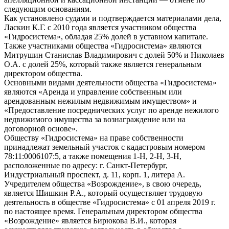
следующим основаниям.
Как установлено судами и подтверждается материалами дела,
Ласкин К.Г. с 2010 года является участником общества
«Гидросистема», обладая 25% долей в уставном капитале.
Также участниками общества «Гидросистема» являются
Митрушин Станислав Владимирович с долей 50% и Николаев
О.А. с долей 25%, который также является генеральным
директором общества.
Основными видами деятельности общества «Гидросистема»
являются «Аренда и управление собственным или
арендованным нежилым недвижимым имуществом» и
«Предоставление посреднических услуг по аренде нежилого
недвижимого имущества за вознаграждение или на
договорной основе».
Обществу «Гидросистема» на праве собственности
принадлежат земельный участок с кадастровым номером
78:11:0006107:5, а также помещения 1-Н, 2-Н, 3-Н,
расположенные по адресу: г. Санкт-Петербург,
Индустриальный проспект, д. 11, корп. 1, литера А.
Учредителем общества «Возрождение», в свою очередь,
является Шишкин Р.А., который осуществляет трудовую
деятельность в обществе «Гидросистема» с 01 апреля 2019 г.
по настоящее время. Генеральным директором общества
«Возрождение» является Бирюкова В.И., которая