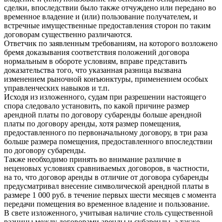
сделки, впоследствии было также отчуждено или передано во
временное владение и (или) пользование получателем, и
встречные имущественные предоставления сторон по таким
договорам существенно различаются.
Ответчик по заявленным требованиям, на которого возложено
бремя доказывания соответствия положений договора
нормальным в обороте условиям, вправе представить
доказательства того, что указанная разница вызвана
изменением рыночной конъюнктуры, применением особых
управленческих навыков и т.п.
Исходя из изложенного, судам при разрешении настоящего
спора следовало установить, по какой причине размер
арендной платы по договору субаренды больше арендной
платы по договору аренды, хотя размер помещения,
предоставленного по первоначальному договору, в три раза
больше размера помещения, предоставленного впоследствии
по договору субаренды.
Также необходимо принять во внимание различие в
неценовых условиях сравниваемых договоров, в частности,
на то, что договор аренды в отличие от договора субаренды
предусматривал внесение символической арендной платы в
размере 1 000 руб. в течение первых шести месяцев с момента
передачи помещения во временное владение и пользование.
В свете изложенного, учитывая наличие столь существенной
разницы между договорами аренды и субаренды, а также