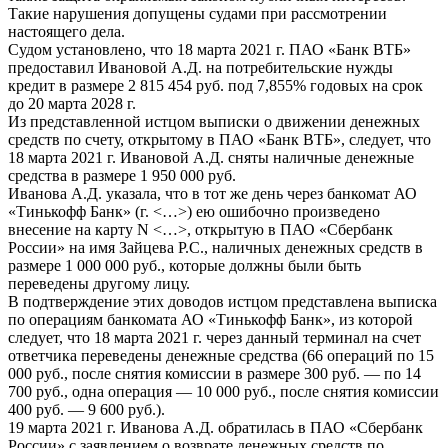
Такие нарушения допущены судами при рассмотрении
настоящего дела.
Судом установлено, что 18 марта 2021 г. ПАО «Банк ВТБ»
предоставил Ивановой А.Д. на потребительские нужды
кредит в размере 2 815 454 руб. под 7,855% годовых на срок
до 20 марта 2028 г.
Из представленной истцом выписки о движении денежных
средств по счету, открытому в ПАО «Банк ВТБ», следует, что
18 марта 2021 г. Ивановой А.Д. сняты наличные денежные
средства в размере 1 950 000 руб.
Иванова А.Д. указала, что в тот же день через банкомат АО
«Тинькофф Банк» (г. <…>) ею ошибочно произведено
внесение на карту N <…>, открытую в ПАО «Сбербанк
России» на имя Зайцева Р.С., наличных денежных средств в
размере 1 000 000 руб., которые должны были быть
переведены другому лицу.
В подтверждение этих доводов истцом представлена выписка
по операциям банкомата АО «Тинькофф Банк», из которой
следует, что 18 марта 2021 г. через данный терминал на счет
ответчика переведены денежные средства (66 операций по 15
000 руб., после снятия комиссии в размере 300 руб. — по 14
700 руб., одна операция — 10 000 руб., после снятия комиссии
400 руб. — 9 600 руб.).
19 марта 2021 г. Иванова А.Д. обратилась в ПАО «Сбербанк
России» с заявлением о возврате денежных средств по