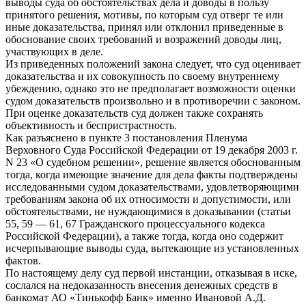
выводы суда об обстоятельствах дела и доводы в пользу
принятого решения, мотивы, по которым суд отверг те или
иные доказательства, принял или отклонил приведенные в
обоснование своих требований и возражений доводы лиц,
участвующих в деле.
Из приведенных положений закона следует, что суд оценивает
доказательства и их совокупность по своему внутреннему
убеждению, однако это не предполагает возможности оценки
судом доказательств произвольно и в противоречии с законом.
При оценке доказательств суд должен также сохранять
объективность и беспристрастность.
Как разъяснено в пункте 3 постановления Пленума
Верховного Суда Российской Федерации от 19 декабря 2003 г.
N 23 «О судебном решении», решение является обоснованным
тогда, когда имеющие значение для дела факты подтверждены
исследованными судом доказательствами, удовлетворяющими
требованиям закона об их относимости и допустимости, или
обстоятельствами, не нуждающимися в доказывании (статьи
55, 59 — 61, 67 Гражданского процессуального кодекса
Российской Федерации), а также тогда, когда оно содержит
исчерпывающие выводы суда, вытекающие из установленных
фактов.
По настоящему делу суд первой инстанции, отказывая в иске,
сослался на недоказанность внесения денежных средств в
банкомат АО «Тинькофф Банк» именно Ивановой А.Д.