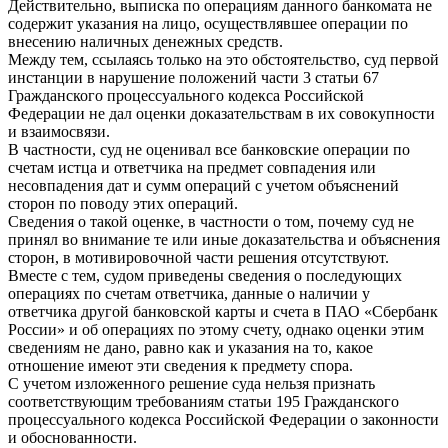
Действительно, выписка по операциям данного банкомата не
содержит указания на лицо, осуществлявшее операции по
внесению наличных денежных средств.
Между тем, ссылаясь только на это обстоятельство, суд первой
инстанции в нарушение положений части 3 статьи 67
Гражданского процессуального кодекса Российской
Федерации не дал оценки доказательствам в их совокупности
и взаимосвязи.
В частности, суд не оценивал все банковские операции по
счетам истца и ответчика на предмет совпадения или
несовпадения дат и сумм операций с учетом объяснений
сторон по поводу этих операций.
Сведения о такой оценке, в частности о том, почему суд не
принял во внимание те или иные доказательства и объяснения
сторон, в мотивировочной части решения отсутствуют.
Вместе с тем, судом приведены сведения о последующих
операциях по счетам ответчика, данные о наличии у
ответчика другой банковской карты и счета в ПАО «Сбербанк
России» и об операциях по этому счету, однако оценки этим
сведениям не дано, равно как и указания на то, какое
отношение имеют эти сведения к предмету спора.
С учетом изложенного решение суда нельзя признать
соответствующим требованиям статьи 195 Гражданского
процессуального кодекса Российской Федерации о законности
и обоснованности.