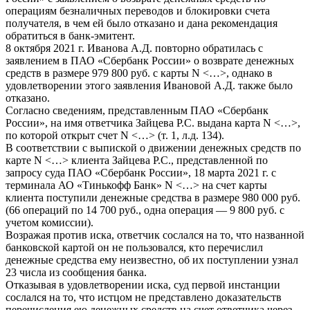
операциям безналичных переводов и блокировки счета
получателя, в чем ей было отказано и дана рекомендация
обратиться в банк-эмитент.
8 октября 2021 г. Иванова А.Д. повторно обратилась с
заявлением в ПАО «Сбербанк России» о возврате денежных
средств в размере 979 800 руб. с карты N <…>, однако в
удовлетворении этого заявления Ивановой А.Д. также было
отказано.
Согласно сведениям, представленным ПАО «Сбербанк
России», на имя ответчика Зайцева Р.С. выдана карта N <…>,
по которой открыт счет N <…> (т. 1, л.д. 134).
В соответствии с выпиской о движении денежных средств по
карте N <…> клиента Зайцева Р.С., представленной по
запросу суда ПАО «Сбербанк России», 18 марта 2021 г. с
терминала АО «Тинькофф Банк» N <…> на счет карты
клиента поступили денежные средства в размере 980 000 руб.
(66 операций по 14 700 руб., одна операция — 9 800 руб. с
учетом комиссии).
Возражая против иска, ответчик сослался на то, что названной
банковской картой он не пользовался, кто перечислил
денежные средства ему неизвестно, об их поступлении узнал
23 числа из сообщения банка.
Отказывая в удовлетворении иска, суд первой инстанции
сослался на то, что истцом не представлено доказательств
перечисления ею денежных средств на счет ответчика через