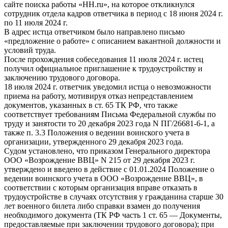
сайте поиска работы «HH.ru», на которое откликнулся
сотрудник отдела кадров ответчика в период с 18 июня 2024 г.
по 11 июля 2024 г.
В адрес истца ответчиком было направлено письмо
«предложение о работе» с описанием вакантной должности и
условий труда.
После прохождения собеседования 11 июля 2024 г. истец
получил официальное приглашение к трудоустройству и
заключению трудового договора.
18 июля 2024 г. ответчик уведомил истца о невозможности
приема на работу, мотивируя отказ непредставлением
документов, указанных в ст. 65 ТК РФ, что также
соответствует требованиям Письма Федеральной службы по
труду и занятости то 20 декабря 2023 года N ПГ/26681-6-1, а
также п. 3.3 Положения о ведении воинского учета в
организации, утвержденного 29 декабря 2023 года.
Судом установлено, что приказом Генерального директора
ООО «Возрождение ВВЦ» N 215 от 29 декабря 2023 г.
утверждено и введено в действие с 01.01.2024 Положение о
ведении воинского учета в ООО «Возрождение ВВЦ», в
соответствии с которым организация вправе отказать в
трудоустройстве в случаях отсутствия у гражданина старше 30
лет военного билета либо справки взамен до получения
необходимого документа (ТК РФ часть 1 ст. 65 — Документы,
предоставляемые при заключении трудового договора); при