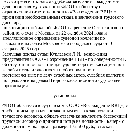
рассмотрела в открытом судебном заседании гражданское
дело по исковому заявлению ФИО1 к обществу с
ограниченной ответственностью «Возрождение ВВЦ» о
признании необоснованным отказа в заключении трудового
договора,
по кассационной жалобе ФИО1 на решение Останкинского
районного суда г. Москвы от 22 октября 2024 года и
апелляционное определение судебной коллегии по
гражданским делам Московского городского суда от 10
февраля 2025 года.
Заслушав доклад судьи Курлаевой Л.И., возражения
представителя ООО «Возрождение ВВЦ» по доверенности К.
об отсутствии оснований для удовлетворения кассационной
жалобы истца и законности и обоснованности
постановленных по делу судебных актов, судебная коллегия
по гражданским делам Второго кассационного суда общей
юрисдикции
установила:
ФИО1 обратился в суд с иском к ООО «Возрождение ВВЦ», с
требованием признать незаконным отказ в заключении
трудового договора, обязать ответчика заключить бессрочный
трудовой договор о принятии истца на должность «Байер» с
должностным окладом в размере 172 500 руб., взыскать