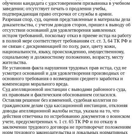
обучении кандидата с удостоверением призывника в учебном
заведении; отсутствует печать о продлении учебы,
подтверждающая право отсрочки от службы в армии.
Разрешая спор, суд, оценив представленные в материалы дела
доказательства, с учетом доводов сторон, пришел к выводу об
отсутствии оснований для удовлетворения заявленных
истцом требований, поскольку отказ в приеме истца на работу
в полной мере соответствует требованиям ст. ст. 3, 64 ТК РФ и
не связан с дискриминацией по полу, расе, цвету кожи,
национальности, языку, происхождению, имущественному,
социальному и должностному положению, возрасту, месту
жительства.
Не установив факта нарушения трудовых прав истца, суд не
усмотрел оснований и для удовлетворения производных от
основного требования о возмещении среднего заработка и
компенсации морального вреда.
Суд апелляционной инстанции с выводами районного суда,
их правовым и фактическим обоснованием согласился.
Оставляя решение без изменений, судебная коллегия по
гражданским делам суда кассационной инстанции, отклоняя
доводы апелляционной жалобы истца, указала на то, что
действия ответчика по истребованию документов о воинском
учете, предусмотренных ч. 1 ст. 65 ТК РФ и по отказу в
заключении трудового договора не противоречат положениям
норм трудового законодательства и локальных нормативных