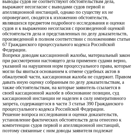
выводы судов не соответствуют обстоятельствам дела,
выражают несогласие с выводами судов первой и
апелляционной инстанций, однако по существу их не
опровергают, сводятся к изложению обстоятельств,
являвшихся предметом подробного исследования и оценки
судов и к выражению несогласия с произведенной оценкой
обстоятельств дела и представленных по делу доказательств,
произведенной в полном соответствии с положениями статьи
67 Гражданского процессуального кодекса Российской
Федерации.
Вопреки доводам кассационной жалобы, материальный закон
при рассмотрении настоящего дела применен судами верно,
указаний на нарушения норм процессуального права, которые
могли бы явиться основанием к отмене судебных актов в
обжалуемой части, кассационная жалоба не содержит. Правом
давать иную оценку собранным по делу доказательствам, а
также обстоятельствам, на которые заявитель ссылается в
своей кассационной жалобе в обоснование позиции, суд
кассационной инстанции не наделен в силу императивного
запрета, содержащегося в части 3 статьи 390 Гражданского
процессуального кодекса Российской Федерации.
Решение вопроса исследования и оценки доказательств,
установление фактических обстоятельств дела отнесено к
компетенции судов первой и апелляционной инстанций,
поэтому связанные с ним доводы заявителя подлежат