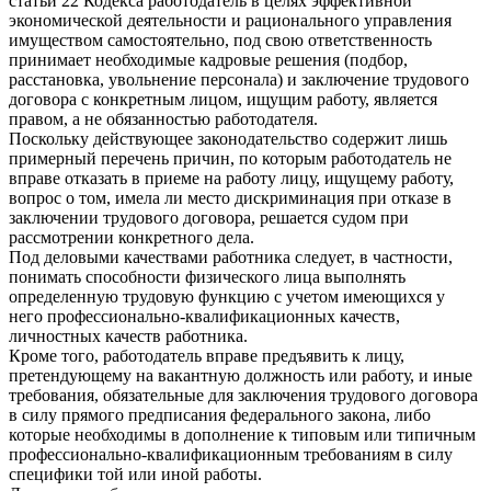
статьи 22 Кодекса работодатель в целях эффективной
экономической деятельности и рационального управления
имуществом самостоятельно, под свою ответственность
принимает необходимые кадровые решения (подбор,
расстановка, увольнение персонала) и заключение трудового
договора с конкретным лицом, ищущим работу, является
правом, а не обязанностью работодателя.
Поскольку действующее законодательство содержит лишь
примерный перечень причин, по которым работодатель не
вправе отказать в приеме на работу лицу, ищущему работу,
вопрос о том, имела ли место дискриминация при отказе в
заключении трудового договора, решается судом при
рассмотрении конкретного дела.
Под деловыми качествами работника следует, в частности,
понимать способности физического лица выполнять
определенную трудовую функцию с учетом имеющихся у
него профессионально-квалификационных качеств,
личностных качеств работника.
Кроме того, работодатель вправе предъявить к лицу,
претендующему на вакантную должность или работу, и иные
требования, обязательные для заключения трудового договора
в силу прямого предписания федерального закона, либо
которые необходимы в дополнение к типовым или типичным
профессионально-квалификационным требованиям в силу
специфики той или иной работы.