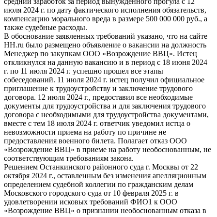
средний заработок за период вынужденного прогула с 12
июля 2024 г. по дату фактического исполнения обязательств,
компенсацию морального вреда в размере 500 000 000 руб., а
также судебные расходы.
В обоснование заявленных требований указано, что на сайте
HH.ru было размещено объявление о вакансии на должность
Менеджер по закупкам ООО «Возрождение ВВЦ». Истец
откликнулся на данную вакансию и в период с 18 июня 2024
г. по 11 июля 2024 г. успешно прошел все этапы
собеседований. 11 июля 2024 г. истец получил официальное
приглашение к трудоустройству и заключение трудового
договора. 12 июля 2024 г., предоставил все необходимые
документы для трудоустройства и для заключения трудового
договора с необходимыми для трудоустройства документами,
вместе с тем 18 июля 2024 г. ответчик уведомил истца о
невозможности приема на работу по причине не
предоставления военного билета. Полагает отказ ООО
«Возрождение ВВЦ» в приеме на работу необоснованным, не
соответствующим требованиям закона.
Решением Останкинского районного суда г. Москвы от 22
октября 2024 г., оставленным без изменения апелляционным
определением судебной коллегии по гражданским делам
Московского городского суда от 10 февраля 2025 г. в
удовлетворении исковых требований ФИО1 к ООО
«Возрождение ВВЦ» о признании необоснованным отказа в