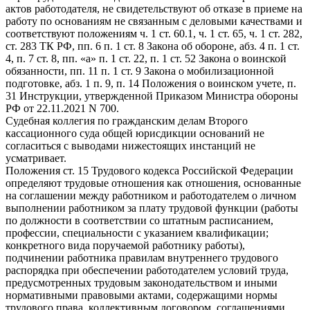
актов работодателя, не свидетельствуют об отказе в приеме на
работу по основаниям не связанным с деловыми качествами и
соответствуют положениям ч. 1 ст. 60.1, ч. 1 ст. 65, ч. 1 ст. 282,
ст. 283 ТК РФ, пп. 6 п. 1 ст. 8 Закона об обороне, абз. 4 п. 1 ст.
4, п. 7 ст. 8, пп. «а» п. 1 ст. 22, п. 1 ст. 52 Закона о воинской
обязанности, пп. 11 п. 1 ст. 9 Закона о мобилизационной
подготовке, абз. 1 п. 9, п. 14 Положения о воинском учете, п.
31 Инструкции, утвержденной Приказом Министра обороны
РФ от 22.11.2021 N 700.
Судебная коллегия по гражданским делам Второго
кассационного суда общей юрисдикции оснований не
согласиться с выводами нижестоящих инстанций не
усматривает.
Положения ст. 15 Трудового кодекса Российской Федерации
определяют трудовые отношения как отношения, основанные
на соглашении между работником и работодателем о личном
выполнении работником за плату трудовой функции (работы
по должности в соответствии со штатным расписанием,
профессии, специальности с указанием квалификации;
конкретного вида поручаемой работнику работы),
подчинении работника правилам внутреннего трудового
распорядка при обеспечении работодателем условий труда,
предусмотренных трудовым законодательством и иными
нормативными правовыми актами, содержащими нормы
трудового права, коллективным договором, соглашениями,