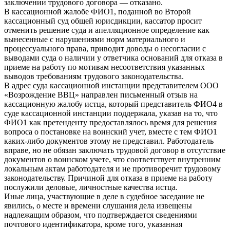
заключении трудового договора — отказано.
В кассационной жалобе ФИО1, поданной во Второй
кассационный суд общей юрисдикции, кассатор просит
отменить решение суда и апелляционное определение как
вынесенные с нарушениями норм материального и
процессуального права, приводит доводы о несогласии с
выводами суда о наличии у ответчика оснований для отказа в
приеме на работу по мотивам несоответствия указанных
выводов требованиям трудового законодательства.
В адрес суда кассационной инстанции представителем ООО
«Возрождение ВВЦ» направлен письменный отзыв на
кассационную жалобу истца, который представитель ФИО4 в
суде кассационной инстанции поддержала, указав на то, что
ФИО1 как претенденту предоставлялось время для решения
вопроса о постановке на воинский учет, вместе с тем ФИО1
каких-либо документов этому не представил. Работодатель
вправе, но не обязан заключать трудовой договор в отсутствие
документов о воинском учете, что соответствует внутренним
локальным актам работодателя и не противоречит трудовому
законодательству. Причиной для отказа в приеме на работу
послужили деловые, личностные качества истца.
Иные лица, участвующие в деле в судебное заседание не
явились, о месте и времени слушания дела извещены
надлежащим образом, что подтверждается сведениями
почтового идентификатора, кроме того, указанная