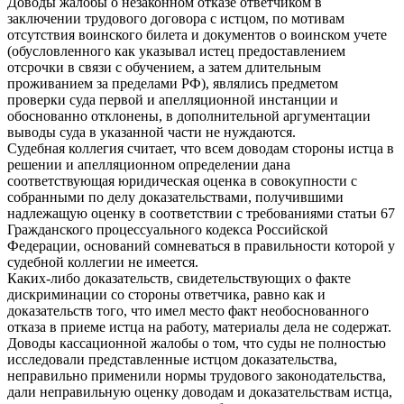
Доводы жалобы о незаконном отказе ответчиком в
заключении трудового договора с истцом, по мотивам
отсутствия воинского билета и документов о воинском учете
(обусловленного как указывал истец предоставлением
отсрочки в связи с обучением, а затем длительным
проживанием за пределами РФ), являлись предметом
проверки суда первой и апелляционной инстанции и
обоснованно отклонены, в дополнительной аргументации
выводы суда в указанной части не нуждаются.
Судебная коллегия считает, что всем доводам стороны истца в
решении и апелляционном определении дана
соответствующая юридическая оценка в совокупности с
собранными по делу доказательствами, получившими
надлежащую оценку в соответствии с требованиями статьи 67
Гражданского процессуального кодекса Российской
Федерации, оснований сомневаться в правильности которой у
судебной коллегии не имеется.
Каких-либо доказательств, свидетельствующих о факте
дискриминации со стороны ответчика, равно как и
доказательств того, что имел место факт необоснованного
отказа в приеме истца на работу, материалы дела не содержат.
Доводы кассационной жалобы о том, что суды не полностью
исследовали представленные истцом доказательства,
неправильно применили нормы трудового законодательства,
дали неправильную оценку доводам и доказательствам истца,