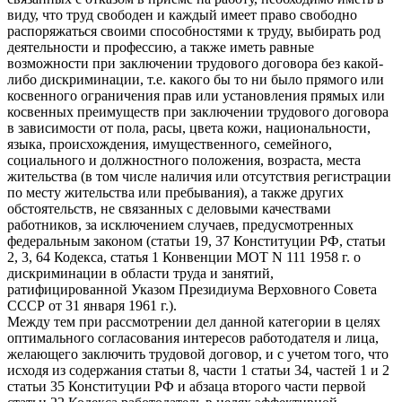
виду, что труд свободен и каждый имеет право свободно
распоряжаться своими способностями к труду, выбирать род
деятельности и профессию, а также иметь равные
возможности при заключении трудового договора без какой-
либо дискриминации, т.е. какого бы то ни было прямого или
косвенного ограничения прав или установления прямых или
косвенных преимуществ при заключении трудового договора
в зависимости от пола, расы, цвета кожи, национальности,
языка, происхождения, имущественного, семейного,
социального и должностного положения, возраста, места
жительства (в том числе наличия или отсутствия регистрации
по месту жительства или пребывания), а также других
обстоятельств, не связанных с деловыми качествами
работников, за исключением случаев, предусмотренных
федеральным законом (статьи 19, 37 Конституции РФ, статьи
2, 3, 64 Кодекса, статья 1 Конвенции МОТ N 111 1958 г. о
дискриминации в области труда и занятий,
ратифицированной Указом Президиума Верховного Совета
СССР от 31 января 1961 г.).
Между тем при рассмотрении дел данной категории в целях
оптимального согласования интересов работодателя и лица,
желающего заключить трудовой договор, и с учетом того, что
исходя из содержания статьи 8, части 1 статьи 34, частей 1 и 2
статьи 35 Конституции РФ и абзаца второго части первой