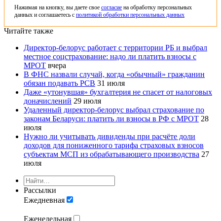
Нажимая на кнопку, вы даете свое
согласие
на обработку персональных
данных и соглашаетесь с
политикой обработки персональных данных
Читайте также
Директор-белорус работает с территории РБ и выбрал
местное соцстрахование: надо ли платить взносы с
МРОТ
вчера
В ФНС назвали случай, когда «обычный» гражданин
обязан подавать РСВ
31 июля
Даже «утонувшая» бухгалтерия не спасет от налоговых
доначислений
29 июля
Удаленный директор-белорус выбрал страхование по
законам Беларуси: платить ли взносы в РФ с МРОТ
28
июля
Нужно ли учитывать дивиденды при расчёте доли
доходов для пониженного тарифа страховых взносов
субъектам МСП из обрабатывающего производства
27
июля
Рассылки
Ежедневная
Еженедельная