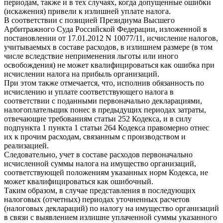
периодам, также и в тех случаях, когда допущенные ошибки
(искажения) привели к излишней уплате налога.
В соответствии с позицией Президиума Высшего
Арбитражного Суда Российской Федерации, изложенной в
постановлении от 17.01.2012 N 10077/11, исчисление налогов,
учитываемых в составе расходов, в излишнем размере (в том
числе вследствие неприменения льготы или иного
освобождения) не может квалифицироваться как ошибка при
исчислении налога на прибыль организаций.
При этом также отмечается, что, исполнив обязанность по
исчислению и уплате соответствующего налога в
соответствии с поданными первоначально декларациями,
налогоплательщик понес в предыдущих периодах затраты,
отвечающие требованиям статьи 252 Кодекса, и в силу
подпункта 1 пункта 1 статьи 264 Кодекса правомерно отнес
их к прочим расходам, связанным с производством и
реализацией.
Следовательно, учет в составе расходов первоначально
исчисленной суммы налога на имущество организаций,
соответствующей положениям указанных норм Кодекса, не
может квалифицироваться как ошибочный.
Таким образом, в случае представления в последующих
налоговых (отчетных) периодах уточненных расчетов
(налоговых деклараций) по налогу на имущество организаций
в связи с выявлением излишне уплаченной суммы указанного