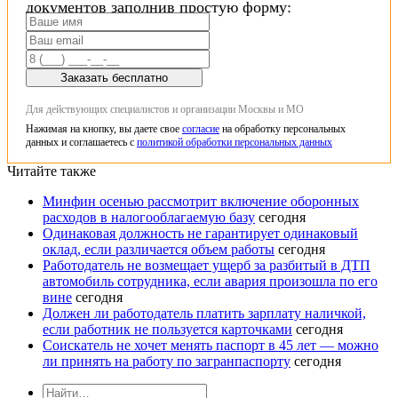
документов заполнив простую форму:
Заказать бесплатно
Для действующих специалистов и организации Москвы и МО
Нажимая на кнопку, вы даете свое
согласие
на обработку персональных
данных и соглашаетесь с
политикой обработки персональных данных
Читайте также
Минфин осенью рассмотрит включение оборонных
расходов в налогооблагаемую базу
сегодня
Одинаковая должность не гарантирует одинаковый
оклад, если различается объем работы
сегодня
Работодатель не возмещает ущерб за разбитый в ДТП
автомобиль сотрудника, если авария произошла по его
вине
сегодня
Должен ли работодатель платить зарплату наличкой,
если работник не пользуется карточками
сегодня
Соискатель не хочет менять паспорт в 45 лет — можно
ли принять на работу по загранпаспорту
сегодня