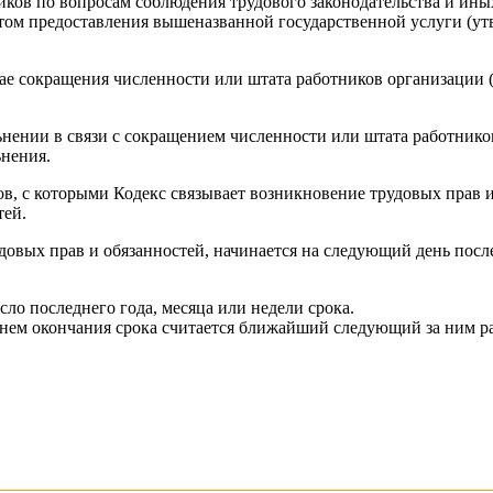
ков по вопросам соблюдения трудового законодательства и ин
м предоставления вышеназванной государственной услуги (утвер
ае сокращения численности или штата работников организации (
льнении в связи с сокращением численности или штата работник
ьнения.
ов, с которыми Кодекс связывает возникновение трудовых прав и
тей.
довых прав и обязанностей, начинается на следующий день посл
ло последнего года, месяца или недели срока.
 днем окончания срока считается ближайший следующий за ним р