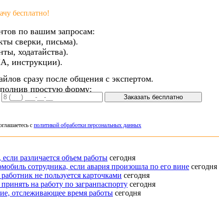
чу бесплатно!
нтов по вашим запросам:
кты сверки, письма).
ты, ходатайства).
А, инструкции).
айлов сразу после общения с экспертом.
аполнив простую форму:
Заказать бесплатно
оглашаетесь с
политикой обработки персональных данных
 если различается объем работы
сегодня
омобиль сотрудника, если авария произошла по его вине
сегодня
 работник не пользуется карточками
сегодня
 принять на работу по загранпаспорту
сегодня
ение, отслеживающее время работы
сегодня