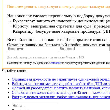
Поможем решить вашу самую сложную документальную зада
Наш эксперт сделает персональную подборку докуме
→ Бухгалтеру: защита от налоговых доначислений (а
→ Юристу: выигрышная стратегия для суда (прецеден
→ Кадровику: безупречные кадровые процедуры (ЛН
Все найденное — на ваш e-mail в формате готовых ф
Оставьте заявку на бесплатный подбор документов з
Для действующих специалистов и организации Москвы и МО
Нажимая на кнопку, вы даете свое
согласие
на обработку персональных данных и с
Читайте также
Одинаковая должность не гарантирует одинаковый оклад,
Работодатель не возмещает ущерб за разбитый в ДТП авт
Должен ли работодатель платить зарплату наличкой, если
Соискатель не хочет менять паспорт в 45 лет — можно ли
Роструд: нельзя заставлять работника скачивать прилож