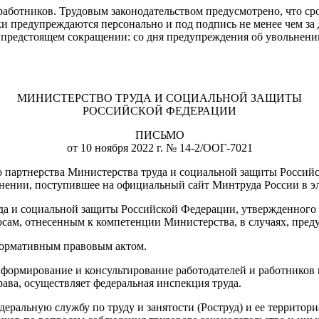
аботников. Трудовым законодательством предусмотрено, что с
 предупреждаются персонально и под подпись не менее чем за два
 предстоящем сокращении: со дня предупреждения об увольнени
МИНИСТЕРСТВО ТРУДА И СОЦИАЛЬНОЙ ЗАЩИТЫ
РОССИЙСКОЙ ФЕДЕРАЦИИ
ПИСЬМО
от 10 ноября 2022 г. № 14-2/ООГ-7021
о партнерства Министерства труда и социальной защиты Россий
ении, поступившее на официальный сайт Минтруда России в элек
уда и социальной защиты Российской Федерации, утвержденного
росам, отнесенным к компетенции Министерства, в случаях, пре
нормативным правовым актом.
нформирование и консультирование работодателей и работников 
ва, осуществляет федеральная инспекция труда.
едеральную службу по труду и занятости (Роструд) и ее террито