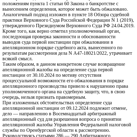
положениям пункта 1 статьи 60 Закона о банкротстве с
вынесением определения, которое может быть обжаловано.
Аналогичный подход изложен в пункте 18 Обзора судебной
практики Верховного Суда Российской Федерации N 1 (2019),
утвержденного Президиумом Верховного Суда РФ 24.04.2019.
Кроме того, как верно отметил уполномоченный орган,
последующая проверка законности и обоснованности
выводов суда первой инстанции при обжаловании в
апелляционном порядке судебного акта, вынесенного по
результатам рассмотрения дела N А47-18021/2022, утрачивает
всякий смысл.
Таким образом, в данном конкретном случае возвращение
апелляционной жалобы на определение суда первой
инстанции от 30.10.2024 по мотиву отсутствия
процессуальной возможности его обжалования в порядке
апелляционного производства привело к нарушению права
уполномоченного органа на судебную защиту, что, в свою
очередь, нельзя признать правомерным.
При изложенных обстоятельствах определение суда
апелляционной инстанции от 09.12.2024 подлежит отмене,
дело — направлению в Восемнадцатый арбитражный
апелляционный суд для разрешения вопроса о принятии
апелляционной жалобы Управления Федеральной налоговой
службы по Оренбургской области к рассмотрению.
Руководствуясь статьями 286 — 290 Арбитражного