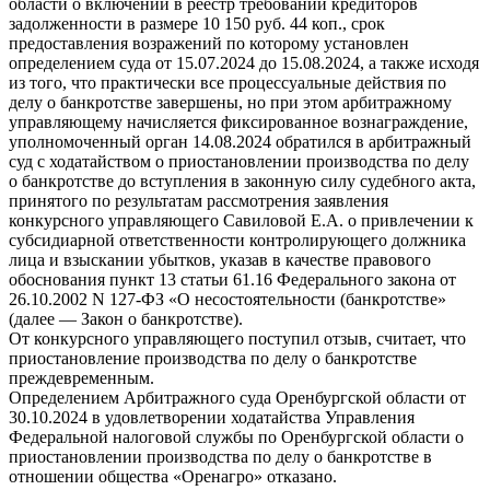
области о включении в реестр требований кредиторов
задолженности в размере 10 150 руб. 44 коп., срок
предоставления возражений по которому установлен
определением суда от 15.07.2024 до 15.08.2024, а также исходя
из того, что практически все процессуальные действия по
делу о банкротстве завершены, но при этом арбитражному
управляющему начисляется фиксированное вознаграждение,
уполномоченный орган 14.08.2024 обратился в арбитражный
суд с ходатайством о приостановлении производства по делу
о банкротстве до вступления в законную силу судебного акта,
принятого по результатам рассмотрения заявления
конкурсного управляющего Савиловой Е.А. о привлечении к
субсидиарной ответственности контролирующего должника
лица и взыскании убытков, указав в качестве правового
обоснования пункт 13 статьи 61.16 Федерального закона от
26.10.2002 N 127-ФЗ «О несостоятельности (банкротстве»
(далее — Закон о банкротстве).
От конкурсного управляющего поступил отзыв, считает, что
приостановление производства по делу о банкротстве
преждевременным.
Определением Арбитражного суда Оренбургской области от
30.10.2024 в удовлетворении ходатайства Управления
Федеральной налоговой службы по Оренбургской области о
приостановлении производства по делу о банкротстве в
отношении общества «Оренагро» отказано.