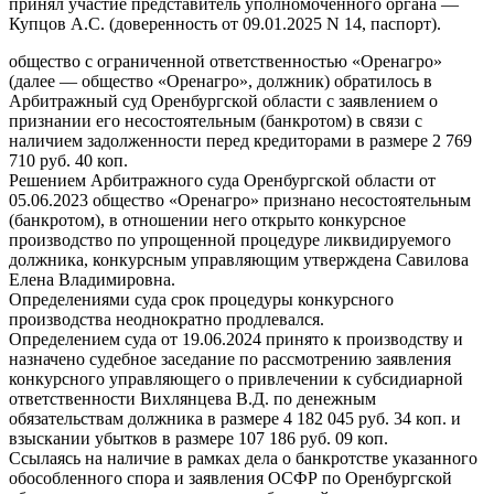
принял участие представитель уполномоченного органа —
Купцов А.С. (доверенность от 09.01.2025 N 14, паспорт).
общество с ограниченной ответственностью «Оренагро»
(далее — общество «Оренагро», должник) обратилось в
Арбитражный суд Оренбургской области с заявлением о
признании его несостоятельным (банкротом) в связи с
наличием задолженности перед кредиторами в размере 2 769
710 руб. 40 коп.
Решением Арбитражного суда Оренбургской области от
05.06.2023 общество «Оренагро» признано несостоятельным
(банкротом), в отношении него открыто конкурсное
производство по упрощенной процедуре ликвидируемого
должника, конкурсным управляющим утверждена Савилова
Елена Владимировна.
Определениями суда срок процедуры конкурсного
производства неоднократно продлевался.
Определением суда от 19.06.2024 принято к производству и
назначено судебное заседание по рассмотрению заявления
конкурсного управляющего о привлечении к субсидиарной
ответственности Вихлянцева В.Д. по денежным
обязательствам должника в размере 4 182 045 руб. 34 коп. и
взыскании убытков в размере 107 186 руб. 09 коп.
Ссылаясь на наличие в рамках дела о банкротстве указанного
обособленного спора и заявления ОСФР по Оренбургской