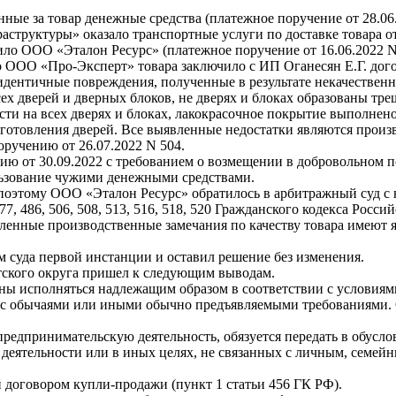
е за товар денежные средства (платежное поручение от 28.06.
структуры» оказало транспортные услуги по доставке товара от
тило ООО «Эталон Ресурс» (платежное поручение от 16.06.2022 N
 ООО «Про-Эксперт» товара заключило с ИП Оганесян Е.Г. догов
идентичные повреждения, полученные в результате некачественн
ех дверей и дверных блоков, не дверях и блоках образованы тре
сти на всех дверях и блоках, лакокрасочное покрытие выполнен
изготовления дверей. Все выявленные недостатки являются прои
ручению от 26.07.2022 N 504.
от 30.09.2022 с требованием о возмещении в добровольном пор
ользование чужими денежными средствами.
поэтому ООО «Эталон Ресурс» обратилось в арбитражный суд с 
, 477, 486, 506, 508, 513, 516, 518, 520 Гражданского кодекса Р
вленные производственные замечания по качеству товара имеют 
 суда первой инстанции и оставил решение без изменения.
тского округа пришел к следующим выводам.
жны исполняться надлежащим образом в соответствии с условиями
и с обычаями или иными обычно предъявляемыми требованиями. 
редпринимательскую деятельность, обязуется передать в обусл
 деятельности или в иных целях, не связанных с личным, семе
 договором купли-продажи (пункт 1 статьи 456 ГК РФ).