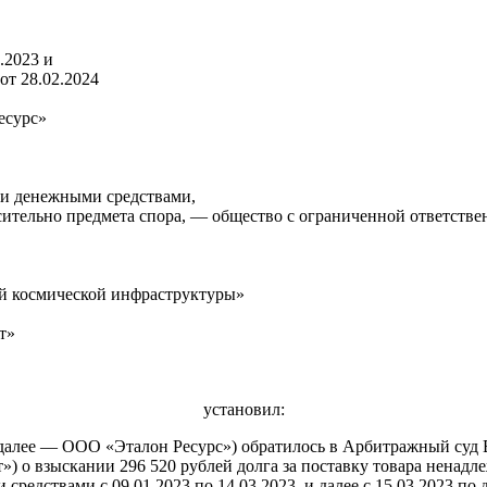
.2023 и
от 28.02.2024
есурс»
ми денежными средствами,
сительно предмета спора, — общество с ограниченной ответстве
ой космической инфраструктуры»
т»
установил:
(далее — ООО «Эталон Ресурс») обратилось в Арбитражный суд 
о взыскании 296 520 рублей долга за поставку товара ненадлеж
редствами с 09.01.2023 по 14.03.2023, и далее с 15.03.2023 по 