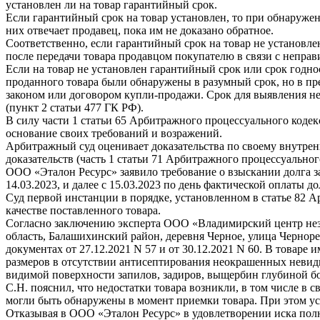
установлен ли на товар гарантийный срок.
Если гарантийный срок на товар установлен, то при обнаружени
них отвечает продавец, пока им не доказано обратное.
Соответственно, если гарантийный срок на товар не установлен
после передачи товара продавцом покупателю в связи с непра
Если на товар не установлен гарантийный срок или срок годно
проданного товара были обнаружены в разумный срок, но в пред
законом или договором купли-продажи. Срок для выявления недо
(пункт 2 статьи 477 ГК РФ).
В силу части 1 статьи 65 Арбитражного процессуального кодек
основание своих требований и возражений.
Арбитражный суд оценивает доказательства по своему внутре
доказательств (часть 1 статьи 71 Арбитражного процессуально
ООО «Эталон Ресурс» заявило требование о взыскании долга за
14.03.2023, и далее с 15.03.2023 по день фактической оплаты до
Суд первой инстанции в порядке, установленном в статье 82 
качестве поставленного товара.
Согласно заключению эксперта ООО «Владимирский центр неза
область, Балашихинский район, деревня Черное, улица Черноре
документах от 27.12.2021 N 57 и от 30.12.2021 N 60. В товар
размеров в отсутствии антисептирования неокрашенных невид
видимой поверхности запилов, задиров, выщербин глубиной бол
С.Н. пояснил, что недостатки товара возникли, в том числе 
могли быть обнаружены в момент приемки товара. При этом у
Отказывая в ООО «Эталон Ресурс» в удовлетворении иска пол