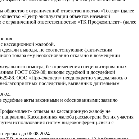
ны общество с ограниченной ответственностью «Тессар» (далее
общество «Центр эксплуатации объектов наземной
о с ограниченной ответственностью «ТК Профкомплект» (далее
нения.
 с кассационной жалобой.
и сделали выводы, не соответствующие фактическим
ного товара ему необоснованно отказано в возмещении
визуального осмотра, без применения специализированных
ваниям ГОСТ 6629-88; выводы судебной и досудебной
 6629-88. ООО «Про-Эксперт» неоднократно уведомлялось о
ия неблагоприятных последствий, вызванных длительным
2024.
е судебные акты законными и обоснованными; заявило
Профкомплект» отзывы на кассационную жалобу не
 направили. Кассационная жалоба рассмотрена без их участия.
 путем использования систем видеоконференц-связи с
 перерыв до 06.08.2024.