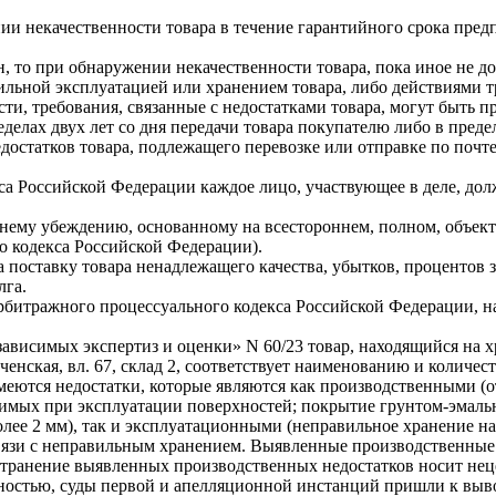
и некачественности товара в течение гарантийного срока предпо
, то при обнаружении некачественности товара, пока иное не до
вильной эксплуатацией или хранением товара, либо действиями 
сти, требования, связанные с недостатками товара, могут быть 
елах двух лет со дня передачи товара покупателю либо в предел
статков товара, подлежащего перевозке или отправке по почте, 
са Российской Федерации каждое лицо, участвующее в деле, должн
ннему убеждению, основанному на всестороннем, полном, объек
го кодекса Российской Федерации).
 поставку товара ненадлежащего качества, убытков, процентов 
лга.
Арбитражного процессуального кодекса Российской Федерации, н
висимых экспертиз и оценки» N 60/23 товар, находящийся на х
ченская, вл. 67, склад 2, соответствует наименованию и количе
е имеются недостатки, которые являются как производственными 
имых при эксплуатации поверхностей; покрытие грунтом-эмалью
ее 2 мм), так и эксплуатационными (неправильное хранение на 
в связи с неправильным хранением. Выявленные производственны
странение выявленных производственных недостатков носит нец
ностью, суды первой и апелляционной инстанций пришли к выво