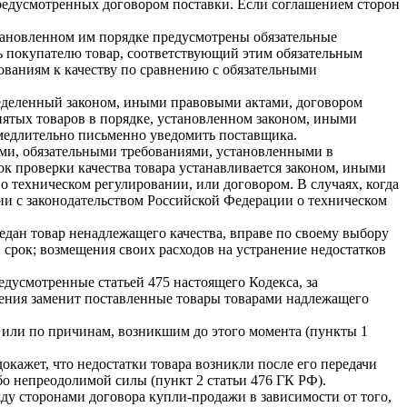
предусмотренных договором поставки. Если соглашением сторон
становленном им порядке предусмотрены обязательные
ть покупателю товар, соответствующий этим обязательным
ваниям к качеству по сравнению с обязательными
ределенный законом, иными правовыми актами, договором
инятых товаров в порядке, установленном законом, иными
амедлительно письменно уведомить поставщика.
ами, обязательными требованиями, установленными в
к проверки качества товара устанавливается законом, иными
 техническом регулировании, или договором. В случаях, когда
ии с законодательством Российской Федерации о техническом
едан товар ненадлежащего качества, вправе по своему выбору
 срок; возмещения своих расходов на устранение недостатков
едусмотренные статьей 475 настоящего Кодекса, за
ления заменит поставленные товары товарами надлежащего
лю или по причинам, возникшим до этого момента (пункты 1
докажет, что недостатки товара возникли после его передачи
бо непреодолимой силы (пункт 2 статьи 476 ГК РФ).
ду сторонами договора купли-продажи в зависимости от того,