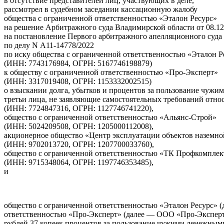
в отсутствие представителей лиц, участвующих в деле,
рассмотрел в судебном заседании кассационную жалобу
общества с ограниченной ответственностью «Эталон Ресурс»
на решение Арбитражного суда Владимирской области от 08.12
на постановление Первого арбитражного апелляционного суда 
по делу N А11-14778/2022
по иску общества с ограниченной ответственностью «Эталон Р
(ИНН: 7743176984, ОГРН: 5167746198879)
к обществу с ограниченной ответственностью «Про-Эксперт»
(ИНН: 3317019408, ОГРН: 1153332002515)
о взыскании долга, убытков и процентов за пользование чужи
третьи лица, не заявляющие самостоятельных требований отно
(ИНН: 7724847316, ОГРН: 1127746741220),
общество с ограниченной ответственностью «Альянс-Строй»
(ИНН: 5024209508, ОГРН: 1205000112008),
акционерное общество «Центр эксплуатации объектов наземн
(ИНН: 9702013720, ОГРН: 1207700033760),
общество с ограниченной ответственностью «ТК Профкомплек
(ИНН: 9715348064, ОГРН: 1197746353485),
и
общество с ограниченной ответственностью «Эталон Ресурс» 
ответственностью «Про-Эксперт» (далее — ООО «Про-Эксперт») 
рублей 37 копеек процентов за пользование чужими денежными с