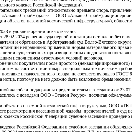
ального кодекса Российской Федерации).
стоятельных требований относительно предмета спора, привлече
ю «Альянс-Строй» (далее — ООО «Альянс-Строй»), акционерное 
ии объектов наземной космической инфраструктуры»), обществ
023 в удовлетворении иска отказано.
 28.02.2024 решение суда первой инстанции оставлено без изме
актами и обратилось в Арбитражный суд Волго-Вятского округа
 инстанций неправильно применили нормы материального права 
наличии существенных производственных недостатков поставлен
ащим исполнением ответчиком условий договора.
конечным покупателем после простого (неквалифицированного) 
истом на соответствие товара специальным техническим требо
в поставке некачественного товара, не соответствующего ГОСТ
да истца, поэтому на него должно быть возложено бремя несен
ой жалобе и поддержаны представителем в заседании от 23.07.
асилось с доводами ООО «Эталон Ресурс», посчитав обжалуемы
и объектов наземной космической инфраструктуры», ООО «ТК 
те рассмотрения кассационной жалобы, представителей в суд не
го кодекса Российской Федерации судебное заседание проведено
кодекса Российской Федерации в судебном заседании объявлялся