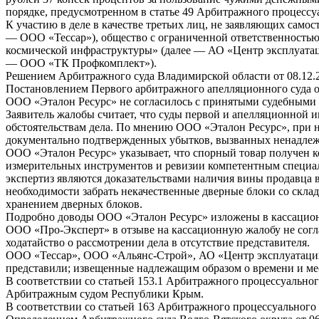
порядке, предусмотренном в статье 49 Арбитражного процессу
К участию в деле в качестве третьих лиц, не заявляющих само
— ООО «Тессар»), общество с ограниченной ответственность
космической инфраструктуры» (далее — АО «Центр эксплуатац
— ООО «ТК Профкомплект»).
Решением Арбитражного суда Владимирской области от 08.12.2
Постановлением Первого арбитражного апелляционного суда от
ООО «Эталон Ресурс» не согласилось с принятыми судебными 
Заявитель жалобы считает, что суды первой и апелляционной
обстоятельствам дела. По мнению ООО «Эталон Ресурс», при 
документально подтвержденных убытков, вызванных ненадлеж
ООО «Эталон Ресурс» указывает, что спорный товар получен 
измерительных инструментов и ревизии компетентным специал
экспертиз являются доказательствами наличия вины продавца 
необходимости забрать некачественные дверные блоки со скла
хранением дверных блоков.
Подробно доводы ООО «Эталон Ресурс» изложены в кассационн
ООО «Про-Эксперт» в отзыве на кассационную жалобу не согл
ходатайство о рассмотрении дела в отсутствие представителя.
ООО «Тессар», ООО «Альянс-Строй», АО «Центр эксплуатаци
представили; извещенные надлежащим образом о времени и мес
В соответствии со статьей 153.1 Арбитражного процессуально
Арбитражным судом Республики Крым.
В соответствии со статьей 163 Арбитражного процессуального 