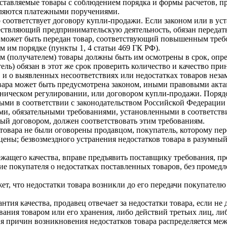
оставляемые товары с соблюдением порядка и формы расчетов, 
твляются платежными поручениями.
о соответствует договору купли-продажи. Если законом или в у
уществляющий предпринимательскую деятельность, обязан переда
может быть передан товар, соответствующий повышенным требо
 им порядке (пункты 1, 4 статьи 469 ГК РФ).
ем (получателем) товары должны быть им осмотрены в срок, оп
ель) обязан в этот же срок проверить количество и качество пр
 и о выявленных несоответствиях или недостатках товаров нез
овара может быть предусмотрена законом, иными правовыми акт
хническом регулировании, или договором купли-продажи. Порядо
ми в соответствии с законодательством Российской Федерации о
ми, обязательными требованиями, установленными в соответств
мый договором, должен соответствовать этим требованиям.
 товара не были оговорены продавцом, покупатель, которому пер
ены; безвозмездного устранения недостатков товара в разумный
жащего качества, вправе предъявить поставщику требования, пр
е покупателя о недостатках поставленных товаров, без промед
ажет, что недостатки товара возникли до его передачи покупате
тия качества, продавец отвечает за недостатки товара, если не 
ания товаром или его хранения, либо действий третьих лиц, ли
я причин возникновения недостатков товара распределяется меж