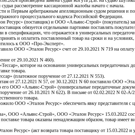
08.2024 произведена замена судьи Когута Д.В. на судью Шутико
 судьи рассмотрение кассационной жалобы начато с начала.
сти и Первым арбитражным апелляционным судом решения и по
битражного процессуального кодекса Российской Федерации.
лон Ресурс» (поставщик) и ООО «Альянс-Строй» (покупатель) за
о поставщик обязуется отдельными партиями поставлять покупате
и в спецификациях, что отражается в универсальных передато
принять и оплатить поставленный товар на сроки и на условиях
атилось к ООО «Про-Эксперт».
вило ООО «Эталон Ресурс» счет от 29.10.2021 N 719 на оплату 
ние от 29.10.2021 N 460).
Тессар», которое на основании универсальных передаточных до
тавке товара.
ар» (платежное поручение от 27.12.2021 N 553).
м от 27.12.2021 N 57, от 30.12.2021 N 60 поставило ООО «Эта
 его ООО «Альянс-Строй» (универсальные передаточные документ
ручение от 26.10.2021 N 622). В письме от 02.02.2022 N 02-А
ественного товара.
ложило ООО «Эталон Ресурс» обеспечить явку представителя с
, ООО «Альянс-Строй», ООО «Эталон Ресурс» 15.03.2022 сост
о поставке товара оказаны ненадлежащим образом, товар имеет в
он Ресурс» (акт возврата товара поставщику от 15.03.2022 и у