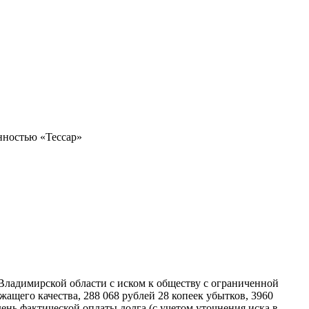
нностью «Тессар»
Владимирской области с иском к обществу с ограниченной
ащего качества, 288 068 рублей 28 копеек убытков, 3960
день фактической оплаты долга (с учетом уточнения иска в