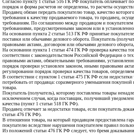
Согласно пункту 1 статьи 516 ГК РФ покупатель оплачивает п
порядок и форма расчетов не определены, то расчеты осущес
Продавец обязан передать покупателю товар, качество которог
требования к качеству продаваемого товара, то продавец, ос
требованиям. По соглашению между продавцом и покупателем 
требованиями, предусмотренными законом или в установленном
На основании пункта 2 статьи 513 ГК РФ принятые покупател
поставки или обычаями делового оборота. Покупатель (получат
правовыми актами, договором или обычаями делового оборота,
На основании пункта 1 статьи 474 ГК РФ проверка качества т
соответствии с законодательством Российской Федерации о те
правовыми актами, обязательными требованиями, установленны
порядок проверки установлен законом, иными правовыми акта
регулировании порядок проверки качества товаров, определяе
В соответствии с пунктом 1 статьи 475 ГК РФ если недостатки
потребовать от продавца: соразмерного уменьшения покупной ц
товара.
Покупатель (получатель), которому поставлены товары ненадле
исключением случая, когда поставщик, получивший уведомлени
качества (пункт 1 статьи 518 ГК РФ).
Продавец отвечает за недостатки товара, если покупатель док
статьи 476 ГК РФ).
В отношении товара, на который продавцом предоставлена гаран
покупателю вследствие нарушения покупателем правил пользов
Из положений статьи 476 ГК РФ следует, что бремя доказывани