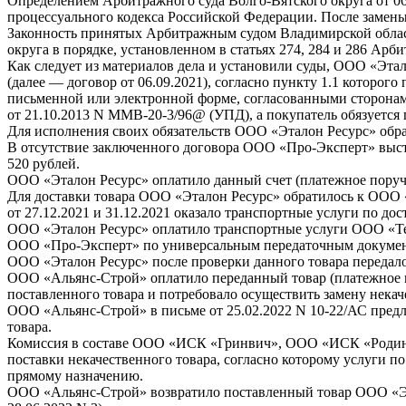
Определением Арбитражного суда Волго-Вятского округа от 06.
процессуального кодекса Российской Федерации. После замены
Законность принятых Арбитражным судом Владимирской обла
округа в порядке, установленном в статьях 274, 284 и 286 Ар
Как следует из материалов дела и установили суды, ООО «Эта
(далее — договор от 06.09.2021), согласно пункту 1.1 которог
письменной или электронной форме, согласованными сторонам
от 21.10.2013 N ММВ-20-3/96@ (УПД), а покупатель обязуется 
Для исполнения своих обязательств ООО «Эталон Ресурс» обр
В отсутствие заключенного договора ООО «Про-Эксперт» выста
520 рублей.
ООО «Эталон Ресурс» оплатило данный счет (платежное поруче
Для доставки товара ООО «Эталон Ресурс» обратилось к ООО «
от 27.12.2021 и 31.12.2021 оказало транспортные услуги по дос
ООО «Эталон Ресурс» оплатило транспортные услуги ООО «Тесс
ООО «Про-Эксперт» по универсальным передаточным документа
ООО «Эталон Ресурс» после проверки данного товара передало
ООО «Альянс-Строй» оплатило переданный товар (платежное по
поставленного товара и потребовало осуществить замену некач
ООО «Альянс-Строй» в письме от 25.02.2022 N 10-22/АС пред
товара.
Комиссия в составе ООО «ИСК «Гринвич», ООО «ИСК «Родина»
поставки некачественного товара, согласно которому услуги п
прямому назначению.
ООО «Альянс-Строй» возвратило поставленный товар ООО «Этал