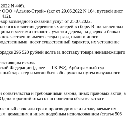
2022 N 446).
 ООО «Альянс-Строй» (акт от 29.06.2022 N 164, путевой лист
 412).
ор возмездного оказания услуг от 25.07.2022.
ого изготовления деревянных дверей в сборе. В поставленных
щины и местами отколоты участки дерева, на дверях и блоках
о некачественно имеют следы грязи, пыли и иного
зводственными, носят существенный характер, их устранение
ядке 296 520 рублей долга за поставку товара ненадлежащего
настоящим иском.
оссийской Федерации (далее — ГК РФ), Арбитражный суд
явный характер и могли быть обнаружены путем визуального
 обязательства и требованиями закона, иных правовых актов, а
Односторонний отказ от исполнения обязательства и
овленный срок или сроки производимые или закупаемые им
йным, домашним и иным подобным использованием (статья 506