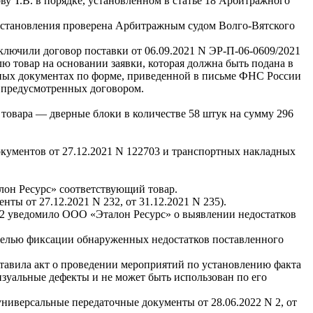
ву Т.В. в порядке, установленном в статье 18 Арбитражного
становления проверена Арбитражным судом Волго-Вятского
ключили договор поставки от 06.09.2021 N ЭР-П-06-0609/2021
лю товар на основании заявки, которая должна быть подана в
чных документах по форме, приведенной в письме ФНС России
, предусмотренных договором.
товара — дверные блоки в количестве 58 штук на сумму 296
кументов от 27.12.2021 N 122703 и транспортных накладных
лон Ресурс» соответствующий товар.
ы от 27.12.2021 N 232, от 31.12.2021 N 235).
/22 уведомило ООО «Эталон Ресурс» о выявлении недостатков
 целью фиксации обнаруженных недостатков поставленного
авила акт о проведении мероприятий по установлению факта
изуальные дефекты и не может быть использован по его
ниверсальные передаточные документы от 28.06.2022 N 2, от