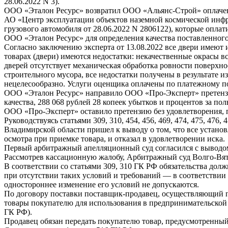
28.06.2022 N 3).
ООО «Эталон Ресурс» возвратил ООО «Альянс-Строй» оплаченны
АО «Центр эксплуатации объектов наземной космической инфра
грузового автомобиля от 28.06.2022 N 2806122), которые опла
ООО «Эталон Ресурс» для определения качества поставленного
Согласно заключению эксперта от 13.08.2022 все двери имеют 
товарах (двери) имеются недостатки: некачественные окрасы вс
дверей отсутствует механическая обработка ровности поверхно
строительного мусора, все недостатки получены в результате 
нецелесообразно. Услуги оценщика оплачены по платежному по
ООО «Эталон Ресурс» направило ООО «Про-Эксперт» претензию 
качества, 288 068 рублей 28 копеек убытков и процентов за п
ООО «Про-Эксперт» оставило претензию без удовлетворения, 
Руководствуясь статьями 309, 310, 454, 456, 469, 474, 475, 476
Владимирской области пришел к выводу о том, что все устано
осмотра при приемке товара, и отказал в удовлетворении иска.
Первый арбитражный апелляционный суд согласился с выводом
Рассмотрев кассационную жалобу, Арбитражный суд Волго-Вя
В соответствии со статьями 309, 310 ГК РФ обязательства дол
при отсутствии таких условий и требований — в соответстви
одностороннее изменение его условий не допускаются.
По договору поставки поставщик-продавец, осуществляющий п
товары покупателю для использования в предпринимательской
ГК РФ).
Продавец обязан передать покупателю товар, предусмотренный