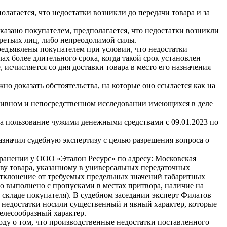
лагается, что недостатки возникли до передачи товара и за
казано покупателем, предполагается, что недостатки возникли
третьих лиц, либо непреодолимой силы.
предъявлены покупателем при условии, что недостатки
ах более длительного срока, когда такой срок установлен
исчисляется со дня доставки товара в место его назначения
о доказать обстоятельства, на которые оно ссылается как на
тивном и непосредственном исследовании имеющихся в деле
за пользование чужими денежными средствами с 09.01.2023 по
азначил судебную экспертизу с целью разрешения вопроса о
ранении у ООО «Эталон Ресурс» по адресу: Московская
ству товара, указанному в универсальных передаточных
(отклонение от требуемых предельных значений габаритных
 выполнено с пропусками в местах притвора, наличие на
складе покупателя). В судебном заседании эксперт Филатов
е недостатки носили существенный и явный характер, которые
елесообразный характер.
ду о том, что производственные недостатки поставленного