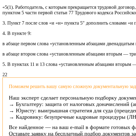
«5(1). Работодатель, с которым прекращается трудовой договор
пунктом 5 части первой статьи 77 Трудового кодекса Российс
3. Пункт 7 после слов «и «н» пункта 5″ дополнить словами «и п
4. В пункте 9:
в абзаце первом слова «установленным абзацами двенадцатым
в абзаце втором слова «установленным абзацами вторым — т
5. В пунктах 11 и 13 слова «установленным абзацами вторым
2
2
Поможем решить вашу самую сложную документальную зада
Наш эксперт сделает персональную подборку докуме
→ Бухгалтеру: защита от налоговых доначислений (а
→ Юристу: выигрышная стратегия для суда (прецеден
→ Кадровику: безупречные кадровые процедуры (ЛН
Все найденное — на ваш e-mail в формате готовых ф
Оставьте заявку на бесплатный подбор документов з