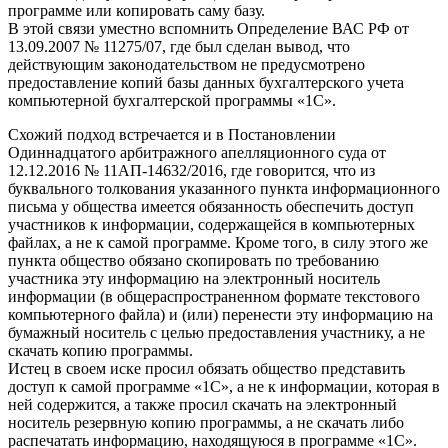
программе или копировать саму базу.
В этой связи уместно вспомнить Определение ВАС РФ от
13.09.2007 № 11275/07, где был сделан вывод, что
действующим законодательством не предусмотрено
предоставление копий базы данных бухгалтерского учета
компьютерной бухгалтерской программы «1С».
Схожий подход встречается и в Постановлении
Одиннадцатого арбитражного апелляционного суда от
12.12.2016 № 11АП-14632/2016, где говорится, что из
буквального толкования указанного пункта информационного
письма у общества имеется обязанность обеспечить доступ
участников к информации, содержащейся в компьютерных
файлах, а не к самой программе. Кроме того, в силу этого же
пункта общество обязано скопировать по требованию
участника эту информацию на электронный носитель
информации (в общераспространенном формате текстового
компьютерного файла) и (или) перенести эту информацию на
бумажный носитель с целью предоставления участнику, а не
скачать копию программы.
Истец в своем иске просил обязать общество представить
доступ к самой программе «1С», а не к информации, которая в
ней содержится, а также просил скачать на электронный
носитель резервную копию программы, а не скачать либо
распечатать информацию, находящуюся в программе «1С».