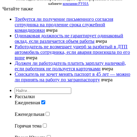
кабинете
компании РУНА
Читайте также
Требуется ли получение письменного согласия
сотрудника на продление срока служебной
командировки
вчера
Одинаковая должность не гарантирует одинаковый
оклад, если различается объем работы
вчера
Работодатель не возмещает ущерб за разбитый в ДТП
автомобиль сотрудника, если авария произошла по его
вине
вчера
Должен ли работодатель платить зарплату наличкой,
если работник не пользуется карточками
вчера
Соискатель не хочет менять паспорт в 45 лет — можно
ли принять на работу по загранпаспорту
вчера
Рассылки
Ежедневная
Еженедельная
Горячая тема