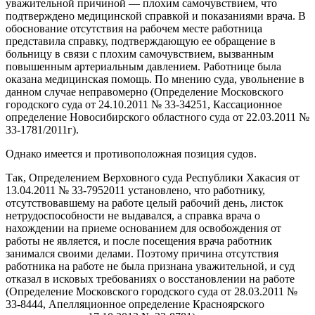
уважительной причиной — плохим самочувствием, что
подтверждено медицинской справкой и показаниями врача. В
обоснование отсутствия на рабочем месте работница
представила справку, подтверждающую ее обращение в
больницу в связи с плохим самочувствием, вызванным
повышенным артериальным давлением. Работнице была
оказана медицинская помощь. По мнению суда, увольнение в
данном случае неправомерно (Определение Московского
городского суда от 24.10.2011 № 33-34251, Кассационное
определение Новосибирского областного суда от 22.03.2011 №
33-1781/2011г).
Однако имеется и противоположная позиция судов.
Так, Определением Верховного суда Республики Хакасия от
13.04.2011 № 33-7952011 установлено, что работнику,
отсутствовавшему на работе целый рабочий день, листок
нетрудоспособности не выдавался, а справка врача о
нахождении на приеме основанием для освобождения от
работы не является, и после посещения врача работник
занимался своими делами. Поэтому причина отсутствия
работника на работе не была признана уважительной, и суд
отказал в исковых требованиях о восстановлении на работе
(Определение Московского городского суда от 28.03.2011 №
33-8444, Апелляционное определение Красноярского