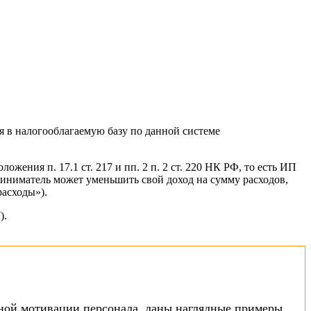
 в налогооблагаемую базу по данной системе
жения п. 17.1 ст. 217 и пп. 2 п. 2 ст. 220 НК РФ, то есть ИП
приниматель может уменьшить свой доход на сумму расходов,
расходы»).
).
ной мотивации персонала, даны наглядные примеры