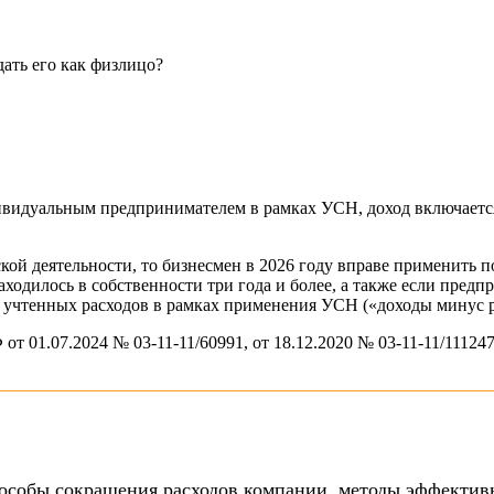
ать его как физлицо?
ивидуальным предпринимателем в рамках УСН, доход включается
ой деятельности, то бизнесмен в 2026 году вправе применить поло
ходилось в собственности три года и более, а также если пред
е учтенных расходов в рамках применения УСН («доходы минус 
01.07.2024 № 03-11-11/60991, от 18.12.2020 № 03-11-11/111247
особы сокращения расходов компании, методы эффектив