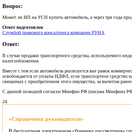
Вопрос:
Может ли ИП на УСН купить автомобиль, а через три года прод
Ответ подготовлен
Службой правового консалтинга компании РУНА
Ответ:
В случае продажи транспортного средства, используемого инд
налогообложения.
Вместе с тем если автомобиль реализуется вне рамок коммерческ
освобождается от уплаты НДФЛ, если транспортное средство на
связанных с приобретением этого имущества, за вычетом ране
С данной позицией согласен Минфин РФ (письма Минфина РФ от 
2
4
«Справочник руководителя»
В бесплатном электронном сборнике рассмотрены сп