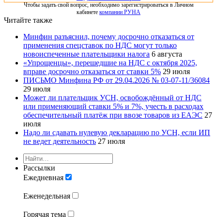
Чтобы задать свой вопрос, необходимо зарегистрироваться в Личном
кабинете
компании РУНА
Читайте также
Минфин разъяснил, почему досрочно отказаться от
применения спецставок по НДС могут только
новоиспеченные плательщики налога
6 августа
«Упрощенцы», перешедшие на НДС с октября 2025,
вправе досрочно отказаться от ставки 5%
29 июля
ПИСЬМО Минфина РФ от 29.04.2026 № 03-07-11/36084
29 июля
Может ли плательщик УСН, освобождённый от НДС
или применяющий ставки 5% и 7%, учесть в расходах
обеспечительный платёж при ввозе товаров из ЕАЭС
27
июля
Надо ли сдавать нулевую декларацию по УСН, если ИП
не ведет деятельность
27 июля
Рассылки
Ежедневная
Еженедельная
Горячая тема