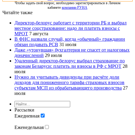
Чтобы задать свой вопрос, необходимо зарегистрироваться в Личном
кабинете
компании РУНА
Читайте также
Директор-белорус работает с территории РБ и выбрал
местное соцстрахование: надо ли платить взносы с
МРОТ
7 августа
В ФНС назвали случай, когда «обычный» гражданин
обязан подавать РСВ
31 июля
Даже «утонувшая» бухгалтерия не спасет от налоговых
доначислений
29 июля
Удаленный директор-белорус выбрал страхование по
законам Беларуси: платить ли взносы в РФ с МРОТ
28
июля
Нужно ли учитывать дивиденды при расчёте доли
доходов для пониженного тарифа страховых взносов
субъектам МСП из обрабатывающего производства
27
июля
Рассылки
Ежедневная
Еженедельная