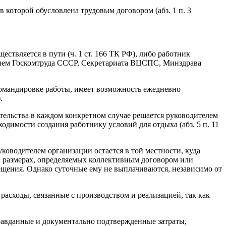
 которой обусловлена трудовым договором (абз. 1 п. 3
ствляется в пути (ч. 1 ст. 166 ТК РФ), либо работник
ением Госкомтруда СССР, Секретариата ВЦСПС, Минздрава
командировке работы, имеет возможность ежедневно
.
тельства в каждом конкретном случае решается руководителем
одимости создания работнику условий для отдыха (абз. 5 п. 11
ководителем организации остается в той местности, куда
 размерах, определяемых коллективным договором или
ещения. Однако суточные ему не выплачиваются, независимо от
 расходы, связанные с производством и реализацией, так как
равданные и документально подтвержденные затраты,