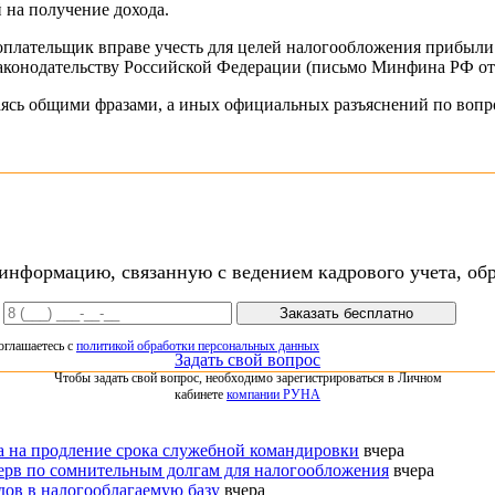
 на получение дохода.
оплательщик вправе учесть для целей налогообложения прибыли о
конодательству Российской Федерации (письмо Минфина РФ от 1
аясь общими фразами, а иных официальных разъяснений по вопро
нформацию, связанную с ведением кадрового учета, обр
Заказать бесплатно
оглашаетесь с
политикой обработки персональных данных
Задать свой вопрос
Чтобы задать свой вопрос, необходимо зарегистрироваться в Личном
кабинете
компании РУНА
ка на продление срока служебной командировки
вчера
ерв по сомнительным долгам для налогообложения
вчера
ов в налогооблагаемую базу
вчера