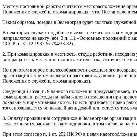
Местом постоянной работы считается месторасположение органи
Положения о служебных командировках, утв. Постановлением 
Таким образом, поездка в Зеленоград будет являться служебно
В некоторых случаях подобные выезды не считаются командировк
направляется на вахту (абз. 3 п. 1.1 «Основных положений о
СССР от 31.12.1987 № 794/33-82).
2. При командировках в местность, откуда работник, исходя 
возвращаться к месту постоянного жительства, суточные не вы
Но при этом вопрос о целесообразности ежедневного возвраще
организации с учетом дальности расстояния, условий транспорт
Положения о служебных командировках).
Следующий абзац п. 9 данного положения предусматривает, что
командирован, расходы на найм жилого помещения при предст
локальным нормативным актом. То есть признается право рабо
того, возвращается он каждый день домой или остается там, ку
3. Оплату проживания сотрудников в Зеленограде организация м
сюда относятся расходы на командировки, в том числе на наем
При этом согласно п. 1 ст. 252 НК РФ в целях налогообложен