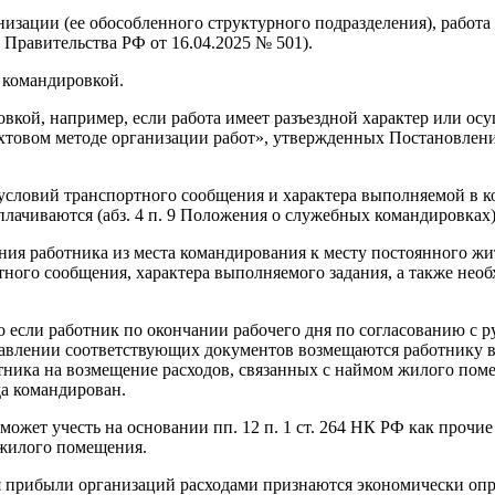
зации (ее обособленного структурного подразделения), работа в
Правительства РФ от 16.04.2025 № 501).
й командировкой.
ой, например, если работа имеет разъездной характер или осуще
 вахтовом методе организации работ», утвержденных Постановл
из условий транспортного сообщения и характера выполняемой в 
плачиваются (абз. 4 п. 9 Положения о служебных командировках)
ния работника из места командирования к месту постоянного жи
ного сообщения, характера выполняемого задания, а также необх
 если работник по окончании рабочего дня по согласованию с ру
авлении соответствующих документов возмещаются работнику в
тника на возмещение расходов, связанных с наймом жилого пом
да командирован.
ожет учесть на основании пп. 12 п. 1 ст. 264 НК РФ как прочие
 жилого помещения.
ия прибыли организаций расходами признаются экономически оп