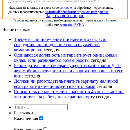
Для действующих специалистов и организации Москвы и МО
Нажимая на кнопку, вы даете свое
согласие
на обработку персональных
данных и соглашаетесь с
политикой обработки персональных данных
Задать свой вопрос
Чтобы задать свой вопрос, необходимо зарегистрироваться в Личном
кабинете
компании РУНА
Читайте также
Требуется ли получение письменного согласия
сотрудника на продление срока служебной
командировки
сегодня
Одинаковая должность не гарантирует одинаковый
оклад, если различается объем работы
сегодня
Работодатель не возмещает ущерб за разбитый в ДТП
автомобиль сотрудника, если авария произошла по его
вине
сегодня
Должен ли работодатель платить зарплату наличкой,
если работник не пользуется карточками
сегодня
Соискатель не хочет менять паспорт в 45 лет — можно
ли принять на работу по загранпаспорту
сегодня
Рассылки
Ежедневная
Еженедельная