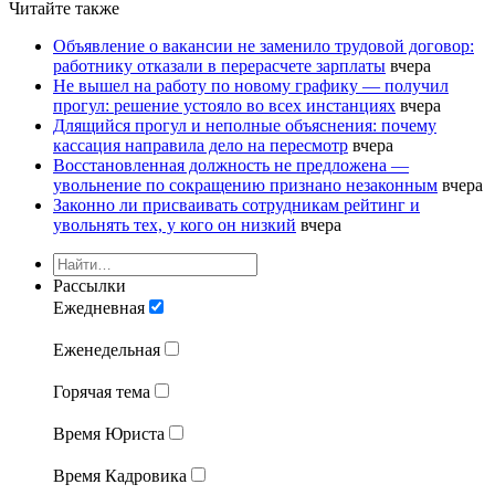
Читайте также
Объявление о вакансии не заменило трудовой договор:
работнику отказали в перерасчете зарплаты
вчера
Не вышел на работу по новому графику — получил
прогул: решение устояло во всех инстанциях
вчера
Длящийся прогул и неполные объяснения: почему
кассация направила дело на пересмотр
вчера
Восстановленная должность не предложена —
увольнение по сокращению признано незаконным
вчера
Законно ли присваивать сотрудникам рейтинг и
увольнять тех, у кого он низкий
вчера
Рассылки
Ежедневная
Еженедельная
Горячая тема
Время Юриста
Время Кадровика