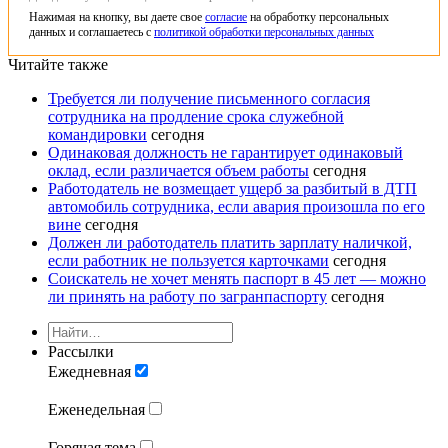
Нажимая на кнопку, вы даете свое
согласие
на обработку персональных
данных и соглашаетесь с
политикой обработки персональных данных
Читайте также
Требуется ли получение письменного согласия
сотрудника на продление срока служебной
командировки
сегодня
Одинаковая должность не гарантирует одинаковый
оклад, если различается объем работы
сегодня
Работодатель не возмещает ущерб за разбитый в ДТП
автомобиль сотрудника, если авария произошла по его
вине
сегодня
Должен ли работодатель платить зарплату наличкой,
если работник не пользуется карточками
сегодня
Соискатель не хочет менять паспорт в 45 лет — можно
ли принять на работу по загранпаспорту
сегодня
Рассылки
Ежедневная
Еженедельная
Горячая тема