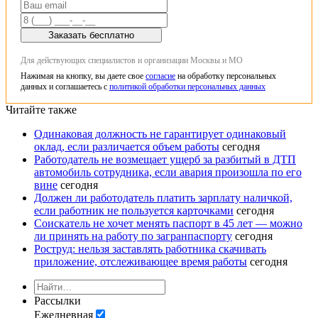
Заказать бесплатно
Для действующих специалистов и организации Москвы и МО
Нажимая на кнопку, вы даете свое
согласие
на обработку персональных
данных и соглашаетесь с
политикой обработки персональных данных
Читайте также
Одинаковая должность не гарантирует одинаковый
оклад, если различается объем работы
сегодня
Работодатель не возмещает ущерб за разбитый в ДТП
автомобиль сотрудника, если авария произошла по его
вине
сегодня
Должен ли работодатель платить зарплату наличкой,
если работник не пользуется карточками
сегодня
Соискатель не хочет менять паспорт в 45 лет — можно
ли принять на работу по загранпаспорту
сегодня
Роструд: нельзя заставлять работника скачивать
приложение, отслеживающее время работы
сегодня
Рассылки
Ежедневная