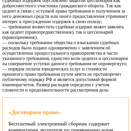
судебных издержек обусловлено защитой цессионария как
добросовестного участника гражданского оборота. Так как
цедент в связи с уступкой права требования и получением за
него денежных средств или иного предоставления утрачивает
интерес к присуждению издержек в свою пользу;
— требование возместить судебные издержи может заявлять
как цедент (правопредшественник), так и цессионарий
(правопреемник).
— поскольку требование общества о взыскании судебных
расходов было подано одновременно с заявлением об
осуществлении процессуального правопреемства в части
указанного требования, единство воли цедента и цессионария
на совершение уступки данного требования не опровергнуто;
— порядок оплаты юридических услуг и стоимости
принятого права требования путем зачета не противоречит
публичному порядку РФ и является допустимой формой
взаиморасчетов. Размер расходов определен с учетом
сложности и продолжительности рассмотрения дела.
«Договорное право»
Бесплатный электронный сборник содержит
комментарии экспертов по применению норм