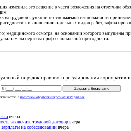
ция изменила это решение в части возложения на ответчика обя
щим:
иком трудовой функции по занимаемой им должности принимает
пригодности к выполнению отдельных видов работ, зафиксиров
о) медицинского осмотра, на основании которого выпущены прик
зультатам экспертизы профессиональной пригодности.
туальный порядок правового регулирования корпоратив
Заказать бесплатно
оглашаетесь с
политикой обработки персональных данных
екта
вчера
ность заключить трудовой договор
вчера
 зарплаты на собеседовании
вчера