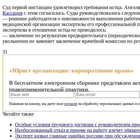
Суд первой инстанции удовлетворил требования истца. Апелля
Кассация
с этим согласилась. Суды руководствовались следую
— решение работодателя о невозможности выполнения работн
медицинской организации экспертизы его профессиональной 
экспертизы в отношении истца не проводилось;
— заключение по результатам предварительного (периодическог
увольнении не заменяет заключение врачебной комиссии по ре
3
1
«Юрист организации: корпоративное право»
В бесплатном электронном сборнике представлен ак
правоприменительной практики.
Нажимая на кнопку, вы даете свое
согласие
на обработку персональных данных и с
Читайте также
Особые условия трудового договора с руководителем про
Необоснованный отказ в приеме на работу влечет обязан
Эксперт назвал главные ошибки россиян при обсуждении