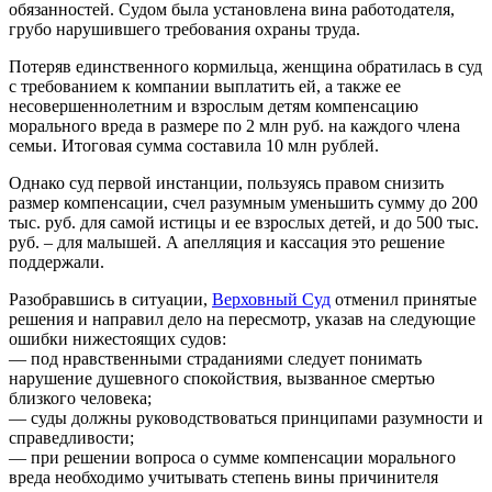
обязанностей. Судом была установлена вина работодателя,
грубо нарушившего требования охраны труда.
Потеряв единственного кормильца, женщина обратилась в суд
с требованием к компании выплатить ей, а также ее
несовершеннолетним и взрослым детям компенсацию
морального вреда в размере по 2 млн руб. на каждого члена
семьи. Итоговая сумма составила 10 млн рублей.
Однако суд первой инстанции, пользуясь правом снизить
размер компенсации, счел разумным уменьшить сумму до 200
тыс. руб. для самой истицы и ее взрослых детей, и до 500 тыс.
руб. – для малышей. А апелляция и кассация это решение
поддержали.
Разобравшись в ситуации,
Верховный Суд
отменил принятые
решения и направил дело на пересмотр, указав на следующие
ошибки нижестоящих судов:
— под нравственными страданиями следует понимать
нарушение душевного спокойствия, вызванное смертью
близкого человека;
— суды должны руководствоваться принципами разумности и
справедливости;
— при решении вопроса о сумме компенсации морального
вреда необходимо учитывать степень вины причинителя