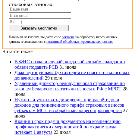
страховых взносах.
Заказать бесплатно
Нажимая на кнопку, вы даете свое
согласие
на обработку персональных
данных и соглашаетесь с
политикой обработки персональных данных
Читайте также
В ФНС назвали случай, когда «обычный» гражданин
обязан подавать РСВ
31 июля
Даже «утонувшая» бухгалтерия не спасет от налоговых
доначислений
29 июля
Удаленный директор-белорус выбрал страхование по
законам Беларуси: платить ли взносы в РФ с МРОТ
28
июля
Нужно ли учитывать дивиденды при расчёте доли
доходов для пониженного тарифа страховых взносов
субъектам МСП из обрабатывающего производства
27
июля
Крайний срок подачи документов на компенсацию
профилактических мероприятий по охране труда
истекает 1 августа
23 июля