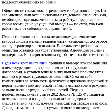
подлежат обложению взносами.
Общество не согласилось с решением и обратилось в суд. По
его мнению, выплаты не связаны с трудовыми отношениями,
не обладают признаками оплаты за работу, а представляют
собой возмещение упущенной выгоды — по сути, убытков
работников от соблюдения ограничений.
Первая инстанция признала незаконным доначисление
взносов лишь в незначительной части, касающейся договоров
аренды транспорта с экипажем. В остальном требования
общества остались без удовлетворения. Апелляция решение
поддержала. Кассация оставила судебные акты без изменений.
Суды всех трех инстанций
пришли к выводу, что соглашения
о неконкуренции неразрывно связаны с трудовыми
договорами, а установленные в них выплаты производятся
именно в рамках трудовых отношений. Сама по себе
компенсация за лояльность фактически признана надбавкой за
неразглашение коммерческой тайны и частью вознаграждения
за выполнение трудовых обязанностей. Перечень
необлагаемых сумм в статье 20.2 Закона № 125-ФЗ является
исчерпывающим и подобных выплат не содержит,
следовательно, на них должны начисляться страховые взносы.
Довод о том, что спорные суммы являются возмещением