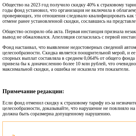
Общество на 2023 год получило скидку 40% к страховому тариф
годы фонд установил, что организация не включила в облага
проверяющих, эти отношения следовало квалифицировать как т
отмене ранее установленной скидки, сославшись на представл
Общество оспорило оба акта. Первая инстанция признала незак
вывод не обжаловался. Апелляция согласилась с первой инстан
Фонд настаивал, что выявление недостоверных сведений автом
целесообразности. Скидка является поощрительной мерой, и ее
спорных выплат составляла в среднем 0,064% от общего фонда
привела бы к доначислению более 10 млн рублей, что очевид
максимальной скидки, а ошибка не исказила эти показатели.
Примечание редакции:
Если фонд отменил скидку к страховому тарифу из-за незначи
целесообразности, доказывайте, что нарушение не повлияло на 
должна быть соразмерна допущенному нарушению.