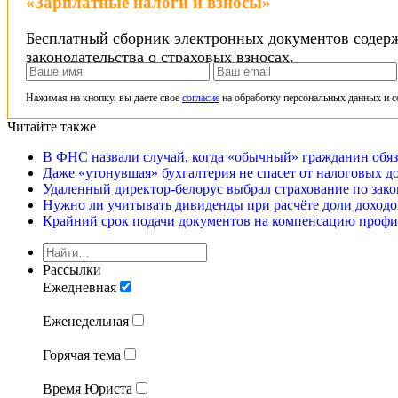
«Зарплатные налоги и взносы»
Бесплатный сборник электронных документов содерж
законодательства о страховых взносах.
Нажимая на кнопку, вы даете свое
согласие
на обработку персональных данных и с
Читайте также
В ФНС назвали случай, когда «обычный» гражданин обя
Даже «утонувшая» бухгалтерия не спасет от налоговых д
Удаленный директор-белорус выбрал страхование по зак
Нужно ли учитывать дивиденды при расчёте доли доход
Крайний срок подачи документов на компенсацию профил
Рассылки
Ежедневная
Еженедельная
Горячая тема
Время Юриста