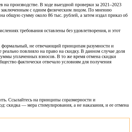
в на производстве. В ходе выездной проверки за 2021–2023
а, заключенным с одним физическим лицом. По мнению
а общую сумму около 86 тыс. рублей, а затем издал приказ об
ислениях требования оставлены без удовлетворения, и этот
ак формальный, не отвечающий принципам разумности и
 реально повлияло на право на скидку. В данном случае доля
суммы уплаченных взносов. В то же время отмена скидки
 общество фактически отвечало условиям для получения
рить. Ссылайтесь на принципы соразмерности и
д: скидка — мера стимулирования, а не наказания, и ее отмена