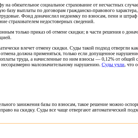
у на обязательное социальное страхование от несчастных случае
емую базу выплаты по договорам гражданско-правового характер
рудовые. Фонд доначислил недоимку по взносам, пени и штраф н
ение страхователем недостоверных сведений.
онным только приказ об отмене скидки; в части решения о донач
цией.
атически влечет отмену скидки. Суды такой подход отвергли к
 отмена должна применяться, только если допущенное нарушение
 оплаты труда, а начисленные по ним взносы — 0,12% от общей 
но несоразмерно малозначительному нарушению.
Суды учли
, что
тельного занижения базы по взносам, такое решение можно оспо
право на скидку. Суды все чаще отвергают автоматический подхо