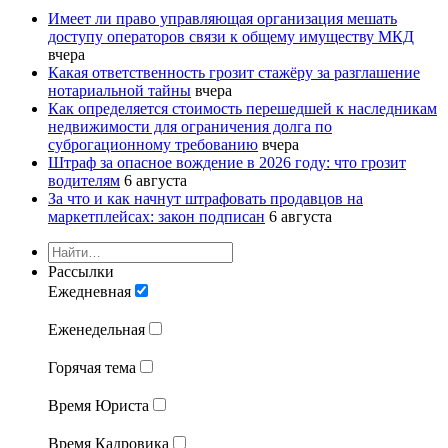
Имеет ли право управляющая организация мешать
доступу операторов связи к общему имуществу МКД
вчера
Какая ответственность грозит стажёру за разглашение
нотариальной тайны
вчера
Как определяется стоимость перешедшей к наследникам
недвижимости для ограничения долга по
суброгационному требованию
вчера
Штраф за опасное вождение в 2026 году: что грозит
водителям
6 августа
За что и как начнут штрафовать продавцов на
маркетплейсах: закон подписан
6 августа
Рассылки
Ежедневная
Еженедельная
Горячая тема
Время Юриста
Время Кадровика