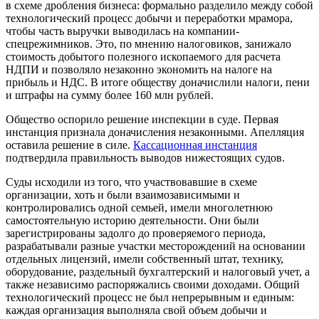
в схеме дробления бизнеса: формально разделило между собой
технологический процесс добычи и переработки мрамора,
чтобы часть выручки выводилась на компании-
спецрежимников. Это, по мнению налоговиков, занижало
стоимость добытого полезного ископаемого для расчета
НДПИ и позволяло незаконно экономить на налоге на
прибыль и НДС. В итоге обществу доначислили налоги, пени
и штрафы на сумму более 160 млн рублей.
Общество оспорило решение инспекции в суде. Первая
инстанция признала доначисления незаконными. Апелляция
оставила решение в силе.
Кассационная инстанция
подтвердила правильность выводов нижестоящих судов.
Суды исходили из того, что участвовавшие в схеме
организации, хоть и были взаимозависимыми и
контролировались одной семьей, имели многолетнюю
самостоятельную историю деятельности. Они были
зарегистрированы задолго до проверяемого периода,
разрабатывали разные участки месторождений на основании
отдельных лицензий, имели собственный штат, технику,
оборудование, раздельный бухгалтерский и налоговый учет, а
также независимо распоряжались своими доходами. Общий
технологический процесс не был непрерывным и единым:
каждая организация выполняла свой объем добычи и