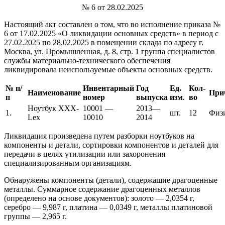
№ 6 от 28.02.2025
Настоящий акт составлен о том, что во исполнение приказа №
6 от 17.02.2025 «О ликвидации основных средств» в период с
27.02.2025 по 28.02.2025 в помещении склада по адресу г.
Москва, ул. Промышленная, д. 8, стр. 1 группа специалистов
службы материально-технического обеспечения
ликвидировала неиспользуемые объекты основных средств.
№ п/
Инвентарный
Год
Ед.
Кол-
Наименование
При
п
номер
выпуска
изм
.
во
Ноутбук XXX-
10001 —
2013—
1.
шт.
12
Физи
Lex
10010
2014
Ликвидация произведена путем разборки ноутбуков на
компоненты и детали, сортировки компонентов и деталей для
передачи в целях утилизации или захоронения
специализированным организациям.
Обнаружены компоненты (детали), содержащие драгоценные
металлы. Суммарное содержание драгоценных металлов
(определено на основе документов): золото — 2,0354 г,
серебро — 9,987 г, платина — 0,0349 г, металлы платиновой
группы — 2,965 г.