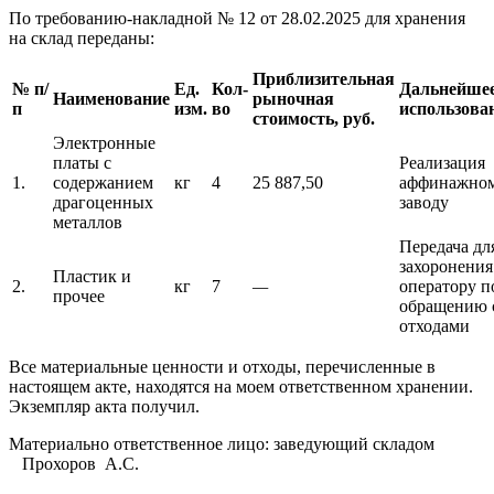
По требованию-накладной № 12 от 28.02.2025 для хранения
на склад переданы:
Приблизительная
№ п/
Ед.
Кол-
Дальнейше
Наименование
рыночная
п
изм.
во
использова
стоимость, руб.
Электронные
платы с
Реализация
1.
содержанием
кг
4
25 887,50
аффинажно
драгоценных
заводу
металлов
Передача дл
захоронения
Пластик и
2.
кг
7
—
оператору п
прочее
обращению 
отходами
Все материальные ценности и отходы, перечисленные в
настоящем акте, находятся на моем ответственном хранении.
Экземпляр акта получил.
Материально ответственное лицо: заведующий складом
Прохоров А.С.