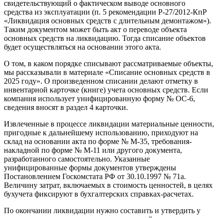
свидетельствующий о фактическом выводе основного
средства из эксплуатации (п. 5 рекомендации Р-27/2012-КпР
«Ликвидация основных средств с длительным демонтажом»).
Таким документом может быть акт о переводе объекта
основных средств на ликвидацию. Тогда списание объектов
будет осуществляться на основании этого акта.
О том, в каком порядке списывают рассматриваемые объекты,
мы рассказывали в материале «Списание основных средств в
2025 году». О произведенном списании делают отметку в
инвентарной карточке (книге) учета основных средств. Если
компания использует унифицированную форму № ОС-6,
сведения вносят в раздел 4 карточки.
Извлеченные в процессе ликвидации материальные ценности,
пригодные к дальнейшему использованию, приходуют на
склад на основании акта по форме № М-35, требования-
накладной по форме № М-11 или другого документа,
разработанного самостоятельно. Указанные
унифицированные формы документов утверждены
Постановлением Госкомстата РФ от 30.10.1997 № 71а.
Величину затрат, включаемых в стоимость ценностей, в целях
бухучета фиксируют в бухгалтерских справках-расчетах.
По окончании ликвидации нужно составить и утвердить у