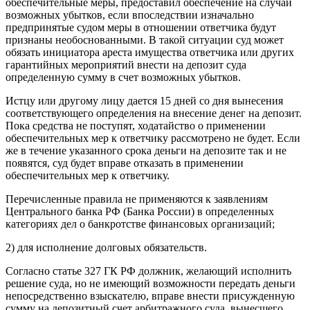
обеспечительные меры, предоставил обеспечение на случай
возможных убытков, если впоследствии изначально
предпринятые судом меры в отношении ответчика будут
признаны необоснованными. В такой ситуации суд может
обязать инициатора ареста имущества ответчика или других
гарантийных мероприятий внести на депозит суда
определенную сумму в счет возможных убытков.
Истцу или другому лицу дается 15 дней со дня вынесения
соответствующего определения на внесение денег на депозит.
Пока средства не поступят, ходатайство о применении
обеспечительных мер к ответчику рассмотрено не будет. Если
же в течение указанного срока деньги на депозите так и не
появятся, суд будет вправе отказать в применении
обеспечительных мер к ответчику.
Перечисленные правила не применяются к заявлениям
Центрального банка РФ (Банка России) в определенных
категориях дел о банкротстве финансовых организаций;
2) для исполнение долговых обязательств.
Согласно статье 327 ГК РФ должник, желающий исполнить
решение суда, но не имеющий возможности передать деньги
непосредственно взыскателю, вправе внести присужденную
сумму на депозитный счет арбитражного суда, вынесшего