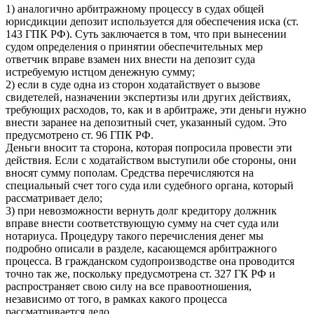
1) аналогично арбитражному процессу в судах общей
юрисдикции депозит используется для обеспечения иска (ст.
143 ГПК РФ). Суть заключается в том, что при вынесении
судом определения о принятии обеспечительных мер
ответчик вправе взамен них внести на депозит суда
истребуемую истцом денежную сумму;
2) если в суде одна из сторон ходатайствует о вызове
свидетелей, назначении экспертизы или других действиях,
требующих расходов, то, как и в арбитраже, эти деньги нужно
внести заранее на депозитный счет, указанный судом. Это
предусмотрено ст. 96 ГПК РФ.
Деньги вносит та сторона, которая попросила провести эти
действия. Если с ходатайством выступили обе стороны, они
вносят сумму пополам. Средства перечисляются на
специальный счет того суда или судебного органа, который
рассматривает дело;
3) при невозможности вернуть долг кредитору должник
вправе внести соответствующую сумму на счет суда или
нотариуса. Процедуру такого перечисления денег мы
подробно описали в разделе, касающемся арбитражного
процесса. В гражданском судопроизводстве она проводится
точно так же, поскольку предусмотрена ст. 327 ГК РФ и
распространяет свою силу на все правоотношения,
независимо от того, в рамках какого процесса
рассматривается дело.