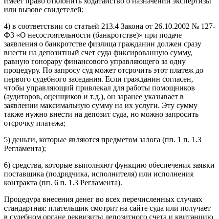
имеет право отклонить ходатайство о назначении экспертизы
или вызове свидетелей;
4) в соответствии со статьей 213.4 Закона от 26.10.2002 № 127-
ФЗ «О несостоятельности (банкротстве)» при подаче
заявления о банкротстве физлица гражданин должен сразу
внести на депозитный счет суда фиксированную сумму,
равную гонорару финансового управляющего за одну
процедуру. По запросу суд может отсрочить этот платеж до
первого судебного заседания. Если гражданин согласен,
чтобы управляющий привлекал для работы помощников
(аудиторов, оценщиков и т.д.), он заранее указывает в
заявлении максимальную сумму на их услуги. Эту сумму
также нужно внести на депозит суда, но можно запросить
отсрочку платежа;
5) деньги, которые являются предметом залога (пп. 1 п. 1.3
Регламента);
6) средства, которые выполняют функцию обеспечения заявки
поставщика (подрядчика, исполнителя) или исполнения
контракта (пп. 6 п. 1.3 Регламента).
Процедура внесения денег во всех перечисленных случаях
стандартная: плательщик смотрит на сайте суда или получает
в судебном органе реквизиты депозитного счета и квитанцию