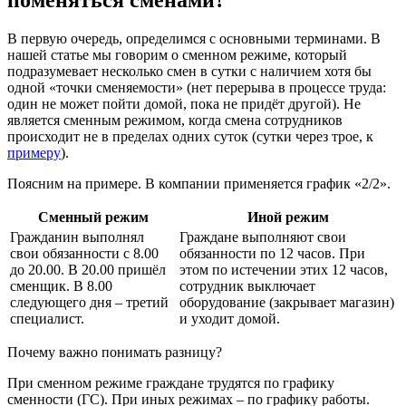
поменяться сменами?
В первую очередь, определимся с основными терминами. В
нашей статье мы говорим о сменном режиме, который
подразумевает несколько смен в сутки с наличием хотя бы
одной «точки сменяемости» (нет перерыва в процессе труда:
один не может пойти домой, пока не придёт другой). Не
является сменным режимом, когда смена сотрудников
происходит не в пределах одних суток (сутки через трое, к
примеру
).
Поясним на примере. В компании применяется график «2/2».
Сменный режим
Иной режим
Гражданин выполнял
Граждане выполняют свои
свои обязанности с 8.00
обязанности по 12 часов. При
до 20.00. В 20.00 пришёл
этом по истечении этих 12 часов,
сменщик. В 8.00
сотрудник выключает
следующего дня – третий
оборудование (закрывает магазин)
специалист.
и уходит домой.
Почему важно понимать разницу?
При сменном режиме граждане трудятся по графику
сменности (ГС). При иных режимах – по графику работы.