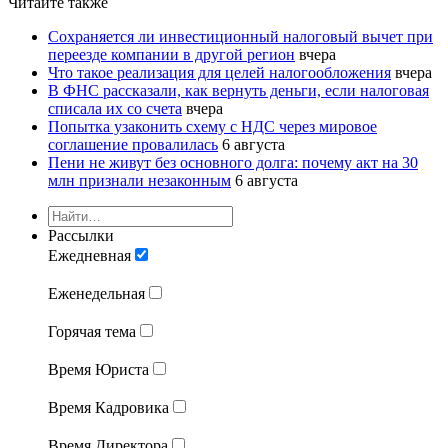
Читайте также
Сохраняется ли инвестиционный налоговый вычет при
переезде компании в другой регион
вчера
Что такое реализация для целей налогообложения
вчера
В ФНС рассказали, как вернуть деньги, если налоговая
списала их со счета
вчера
Попытка узаконить схему с НДС через мировое
соглашение провалилась
6 августа
Пени не живут без основного долга: почему акт на 30
млн признали незаконным
6 августа
Рассылки
Ежедневная
Еженедельная
Горячая тема
Время Юриста
Время Кадровика
Время Директора