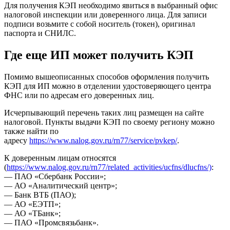
Для получения КЭП необходимо явиться в выбранный офис
налоговой инспекции или доверенного лица. Для записи
подписи возьмите с собой носитель (токен), оригинал
паспорта и СНИЛС.
Где еще ИП может получить КЭП
Помимо вышеописанных способов оформления получить
КЭП для ИП можно в отделении удостоверяющего центра
ФНС или по адресам его доверенных лиц.
Исчерпывающий перечень таких лиц размещен на сайте
налоговой. Пункты выдачи КЭП по своему региону можно
также найти по
адресу
https://www.nalog.gov.ru/rn77/service/pvkep/
.
К доверенным лицам относятся
(
https://www.nalog.gov.ru/rn77/related_activities/ucfns/dlucfns/)
:
— ПАО «Сбербанк России»;
— АО «Аналитический центр»;
— Банк ВТБ (ПАО);
— АО «ЕЭТП»;
— АО «ТБанк»;
— ПАО «Промсвязьбанк».