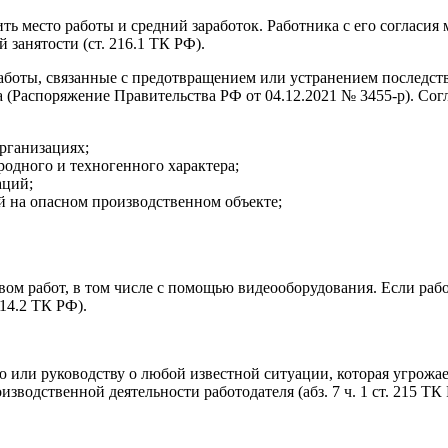
ь место работы и средний заработок. Работника с его согласия 
 занятости (ст. 216.1 ТК РФ).
 работы, связанные с предотвращением или устранением последст
да (Распоряжение Правительства РФ от 04.12.2021 № 3455-р). С
рганизациях;
одного и техногенного характера;
аций;
й на опасном производственном объекте;
вом работ, в том числе с помощью видеооборудования. Если раб
214.2 ТК РФ).
 или руководству о любой известной ситуации, которая угрожае
зводственной деятельности работодателя (абз. 7 ч. 1 ст. 215 ТК