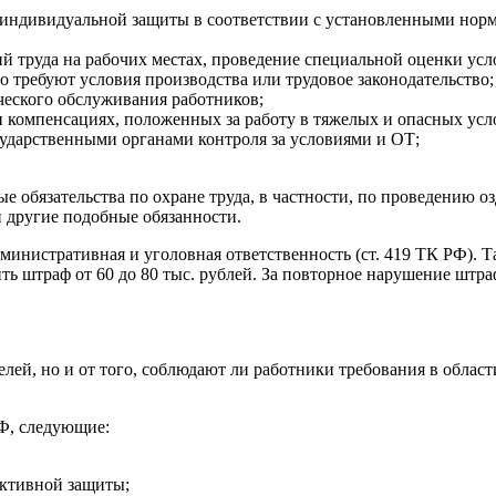
и индивидуальной защиты в соответствии с установленными нор
 труда на рабочих местах, проведение специальной оценки усло
о требуют условия производства или трудовое законодательство;
еского обслуживания работников;
и компенсациях, положенных за работу в тяжелых и опасных усл
осударственными органами контроля за условиями и ОТ;
ые обязательства по охране труда, в частности, по проведению 
и другие подобные обязанности.
инистративная и уголовная ответственность (ст. 419 ТК РФ). Та
ь штраф от 60 до 80 тыс. рублей. За повторное нарушение штраф
телей, но и от того, соблюдают ли работники требования в облас
РФ, следующие:
ективной защиты;