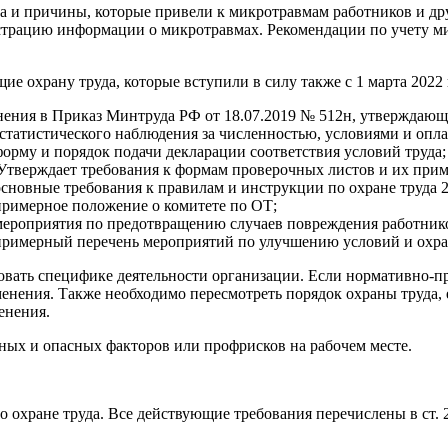
тва и причины, которые привели к микротравмам работников и д
егистрацию информации о микротравмах. Рекомендации по учету 
е охрану труда, которые вступили в силу также с 1 марта 2022 г
нения в Приказ Минтруда РФ от 18.07.2019 № 512н, утверждающ
статистического наблюдения за численностью, условиями и опла
орму и порядок подачи декларации соответствия условий труда;
 Утверждает требования к формам проверочных листов и их при
сновные требования к правилам и инструкции по охране труда 2
примерное положение о комитете по ОТ;
мероприятия по предотвращению случаев повреждения работник
примерный перечень мероприятий по улучшению условий и охра
вать специфике деятельности организации. Если нормативно-пр
зменения. Также необходимо пересмотреть порядок охраны труда
енения.
дных и опасных факторов или профрисков на рабочем месте.
о охране труда. Все действующие требования перечислены в ст. 