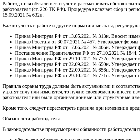
Работодателя обязали вести учет и рассматривать обстоятельс
работодателя (ст. 226 ТК РФ). Процедура включает сбор и р
15.09.2021 № 632н.
Важно учесть в работе и другие нормативные акты, регулирующи
Приказ Минтруда РФ от 13.05.2021 № 313н. Вносит изме
Приказ Росстата от 30.07.2021 № 457. Утверждает формы 
Приказ Минтруда РФ от 17.06.2021 № 406н. Утверждает ф
Постановление Правительства РФ от 27.10.2021 № 1844.
Приказ Минтруда РФ от 29.10.2021 № 772н. Утверждает о
Приказ Минтруда РФ от 22.09.2021 № 650н. Утверждает 
Приказ Минтруда РФ от 22.09.2021 № 656н. Утверждает 
Приказ Минтруда РФ от 29.10.2021 № 771н. Утверждает 
Правила охраны труда должны быть актуальными и соответство
утратят силу или изменятся, то нужно своевременно внести и
работодателя или были организационные или структурные изм
Кроме того, следует пересмотреть правила при изменении вре
Обязанности работодателя
В законодательстве предусмотрены обязанности работодателя п
обеспечение безопасности средств и предметов труда;