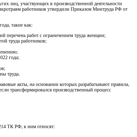
ругих лиц, участвующих в производственной деятельности
микротравм работников утвердили Приказом Минтруда РФ от
ода, такие как:
ий перечень работ с ограничением труда женщин;
той труда работников;
менению;
022 года;
ов;
ны труда.
авовые акты, на основании которых разрабатывают правила,
, если трансформировался производственный процесс
214 ТК РФ, к ним относят: