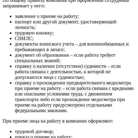
По общему правилу компания при оформлении сотрудника
запрашивает у него:
заявление о приеме на работу;
паспорт или другой документ, удостоверяющий
личность;
трудовую книжку;
СНИЛС;
документы воинского учета – для военнообязанных и
пребывающих в запасе;
документ об образовании – если работа требует
специальных знаний;
справку о наличии (отсутствии) судимости – если
работа связана с деятельностью, к которой не
допускаются лица с судимостью;
справку о прохождении предварительного медосмотра
при приеме на работу – если работа связана с вредными
или опасными условиями труда, с движением
транспорта либо если прохождение медосмотра при
приеме на работу предусмотрено отдельными
федеральными законами.
При приеме лица на работу в компании оформляют:
трудовой договор;
приказ о приеме на работу;